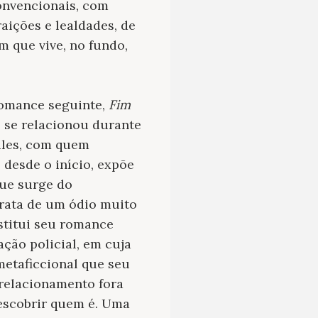
onvencionais, com
aições e lealdades, de
m que vive, no fundo,
omance seguinte,
Fim
e se relacionou durante
iles, com quem
 desde o início, expõe
que surge do
trata de um ódio muito
stitui seu romance
ção policial, em cuja
etaficcional que seu
 relacionamento fora
escobrir quem é. Uma