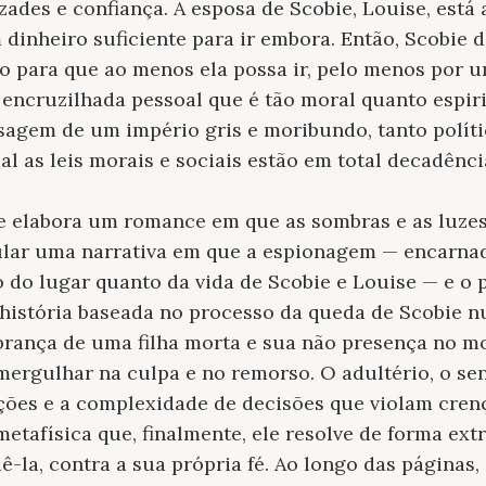
zades e confiança. A esposa de Scobie, Louise, está 
m dinheiro suficiente para ir embora. Então, Scobie 
o para que ao menos ela possa ir, pelo menos por 
ncruzilhada pessoal que é tão moral quanto espir
isagem de um império gris e moribundo, tanto polít
l as leis morais e sociais estão em total decadênci
e elabora um romance em que as sombras e as luze
ular uma narrativa em que a espionagem — encarnad
o do lugar quanto da vida de Scobie e Louise — e o p
história baseada no processo da queda de Scobie n
mbrança de uma filha morta e sua não presença no m
mergulhar na culpa e no remorso. O adultério, o se
ções e a complexidade de decisões que violam crenç
etafísica que, finalmente, ele resolve de forma ex
ê-la, contra a sua própria fé. Ao longo das página