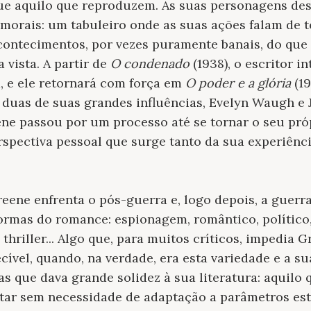
ue aquilo que reproduzem. As suas personagens de
 morais: um tabuleiro onde as suas ações falam de 
contecimentos, por vezes puramente banais, do que
 vista. A partir de
O condenado
(1938), o escritor i
, e ele retornará com força em
O poder e a glória
(19
 duas de suas grandes influências, Evelyn Waugh e
eene passou por um processo até se tornar o seu pró
pectiva pessoal que surge tanto da sua experiênci
ene enfrenta o pós-guerra e, logo depois, a guerra 
ormas do romance: espionagem, romântico, político,
, thriller... Algo que, para muitos críticos, impedia
ecível, quando, na verdade, era esta variedade e a s
as que dava grande solidez à sua literatura: aquilo 
tar sem necessidade de adaptação a parâmetros est