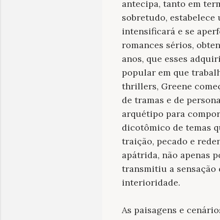
antecipa, tanto em term
sobretudo, estabelece
intensificará e se aper
romances sérios, obte
anos, que esses adqui
popular em que trabal
thrillers, Greene come
de tramas e de perso
arquétipo para compor
dicotômico de temas qu
traição, pecado e red
apátrida, não apenas p
transmitiu a sensação 
interioridade.
As paisagens e cenário