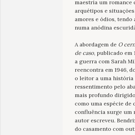
maestria um romance q
arquétipos e situações
amores e ódios, tendo 
numa anódina escurid
A abordagem de
O cern
de caso
, publicado em 
a guerra com Sarah Mi
reencontra em 1946, do
o leitor a uma históri
ressentimento pelo ab
mais profundo dirigid
como uma espécie de c
confluência surge um 
autor escreveu. Bendri
do casamento com outr