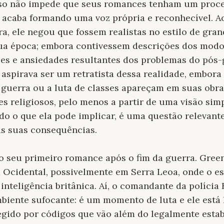
Isso não impede que seus romances tenham um proce
ue acaba formando uma voz própria e reconhecível. Ao
, ele negou que fossem realistas no estilo de gra
 sua época; embora contivessem descrições dos modo
ões e ansiedades resultantes dos problemas do pós-
aspirava ser um retratista dessa realidade, embor
 guerra ou a luta de classes apareçam em suas obr
s religiosos, pelo menos a partir de uma visão simp
udo o que ela pode implicar, é uma questão relevant
as suas consequências.
 o seu primeiro romance após o fim da guerra. Gree
 Ocidental, possivelmente em Serra Leoa, onde o es
inteligência britânica. Aí, o comandante da polícia
biente sufocante: é um momento de luta e ele est
regido por códigos que vão além do legalmente est