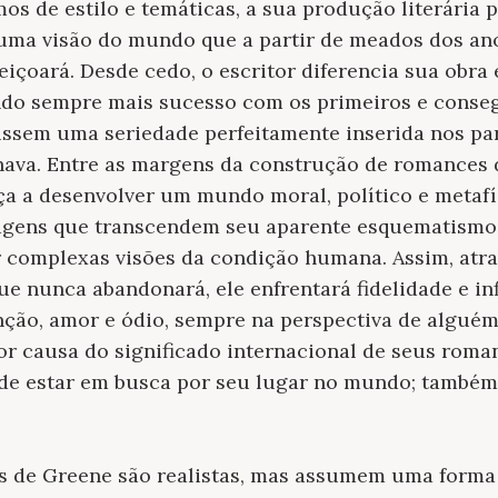
os de estilo e temáticas, a sua produção literária 
 uma visão do mundo que a partir de meados dos an
feiçoará. Desde cedo, o escritor diferencia sua obra
ndo sempre mais sucesso com os primeiros e conse
rissem uma seriedade perfeitamente inserida nos p
hava. Entre as margens da construção de romances
ça a desenvolver um mundo moral, político e metafí
nagens que transcendem seu aparente esquematism
 complexas visões da condição humana. Assim, atr
e nunca abandonará, ele enfrentará fidelidade e inf
enção, amor e ódio, sempre na perspectiva de algué
or causa do significado internacional de seus rom
de estar em busca por seu lugar no mundo; também 
s de Greene são realistas, mas assumem uma forma 