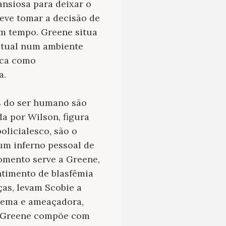
ansiosa para deixar o
deve tomar a decisão de
um tempo. Greene situa
itual num ambiente
ica como
a.
s do ser humano são
a por Wilson, figura
olicialesco, são o
um inferno pessoal de
omento serve a Greene,
ntimento de blasfêmia
as, levam Scobie a
trema e ameaçadora,
s, Greene compõe com