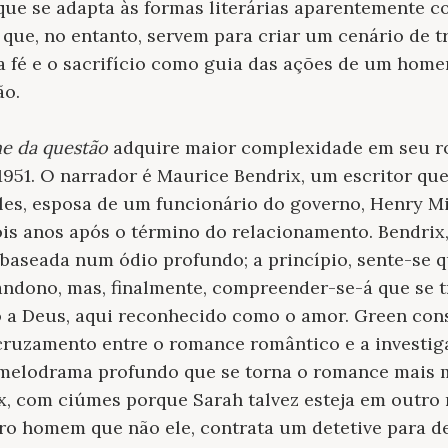
ue se adapta às formas literárias aparentemente c
 que, no entanto, servem para criar um cenário de tr
a fé e o sacrifício como guia das ações de um home
ão.
e da questão
adquire maior complexidade em seu r
1951. O narrador é Maurice Bendrix, um escritor qu
les, esposa de um funcionário do governo, Henry M
is anos após o término do relacionamento. Bendrix,
a baseada num ódio profundo; a princípio, sente-se 
andono, mas, finalmente, compreender-se-á que se 
o a Deus, aqui reconhecido como o amor. Green con
ruzamento entre o romance romântico e a investiga
melodrama profundo que se torna o romance mais m
x, com ciúmes porque Sarah talvez esteja em outro
o homem que não ele, contrata um detetive para d