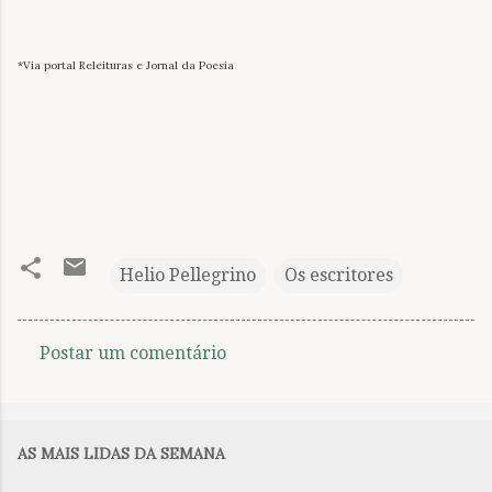
*Via portal Releituras e Jornal da Poesia
Helio Pellegrino
Os escritores
Postar um comentário
C
o
m
AS MAIS LIDAS DA SEMANA
e