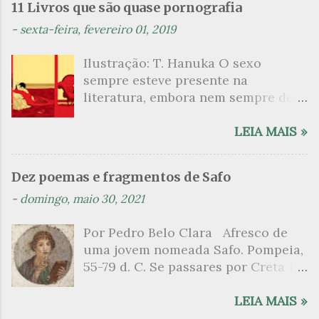
n
11 Livros que são quase pornografia
t
-
sexta-feira, fevereiro 01, 2019
á
Ilustração: T. Hanuka O sexo
r
sempre esteve presente na
i
literatura, embora nem sempre de
o
maneira explícita. Há escritores
s
que mergulharam em sua própria
LEIA MAIS »
sexualidade como se a arte pudesse
ser campo para um exercício
Dez poemas e fragmentos de Safo
psicanalítico e findaram por revelar
-
domingo, maio 30, 2021
a partir dessa intimidade o lado
mais escuro sobre. Esta lista
Por Pedro Belo Clara Afresco de
apresenta um conjunto de livros
uma jovem nomeada Safo. Pompeia,
nos quais os escritores se
55-79 d. C. Se passares por Creta 1
desnudam, livros que dispensam o
vem ao templo sagrado, onde mais
pudor para narrar cenas de elevado
grato é o pomar de macieiras e do
LEIA MAIS »
tom. Christine Angot, até o presente
altar sobe um perfume de incenso.