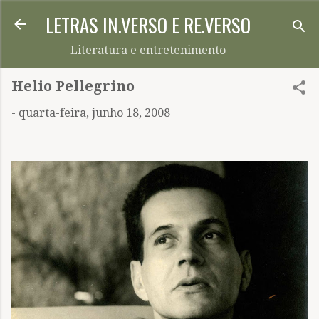
LETRAS IN.VERSO E RE.VERSO
Pular para o conteúdo principal
Literatura e entretenimento
Helio Pellegrino
-
quarta-feira, junho 18, 2008