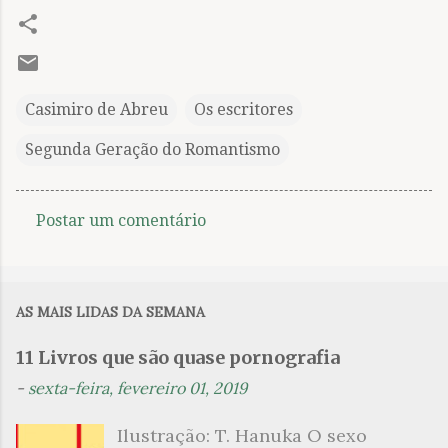
Casimiro de Abreu
Os escritores
Segunda Geração do Romantismo
Postar um comentário
C
o
m
AS MAIS LIDAS DA SEMANA
e
n
11 Livros que são quase pornografia
t
-
sexta-feira, fevereiro 01, 2019
á
Ilustração: T. Hanuka O sexo
r