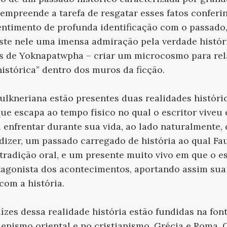
 empreende a tarefa de resgatar esses fatos confe
sentimento de profunda identificação com o passado
ste nele uma imensa admiração pela verdade históri
vas de Yoknapatwpha – criar um microcosmo para re
istórica” dentro dos muros da ficção.
ulkneriana estão presentes duas realidades históri
e escapa ao tempo físico no qual o escritor viveu e
enfrentar durante sua vida, ao lado naturalmente, 
izer, um passado carregado de história ao qual Fa
 tradição oral, e um presente muito vivo em que o es
agonista dos acontecimentos, aportando assim sua
com a história.
ízes dessa realidade história estão fundidas na font
elenismo oriental e no cristianismo, Grécia e Roma.