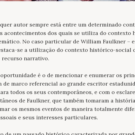
alquer autor sempre está entre um determinado conte
acontecimentos dos quais se utiliza do contexto h
emático. No caso particular de William Faulkner – e
estaca-se a utilização do contexto histórico-social
recurso narrativo.
 oportunidade é o de mencionar e enumerar os prin
m de marco referencial ao grande escritor estaduni
para todos os seus contemporâneos, e com o esclar
etâneos de Faulkner, que também tomaram a históri
smar os mesmos eventos de maneira totalmente dife
ssoais e seus interesses particulares.
ro de um passado histórico caracterizada por gran