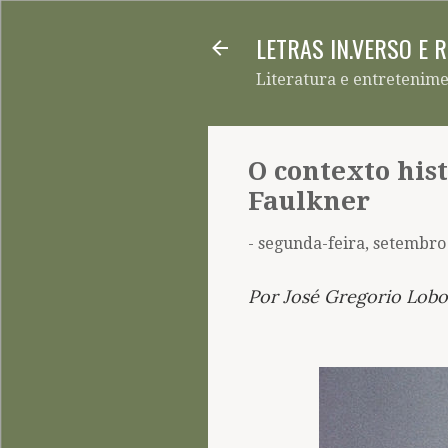
LETRAS IN.VERSO E 
Literatura e entretenim
O contexto his
Faulkner
-
segunda-feira, setembro
Por José Gregorio Lobo