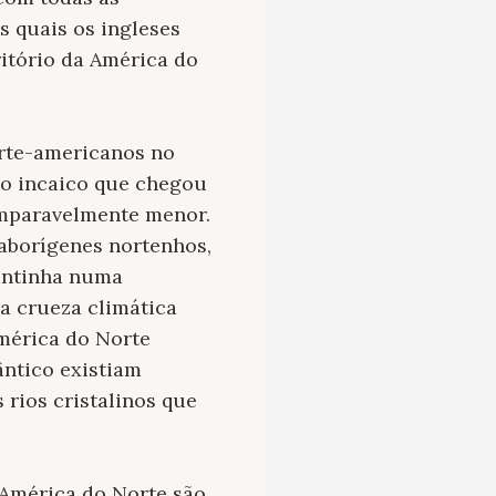
s quais os ingleses
itório da América do
orte-americanos no
o incaico que chegou
omparavelmente menor.
 aborígenes nortenhos,
antinha numa
a crueza climática
América do Norte
ântico existiam
rios cristalinos que
 América do Norte são