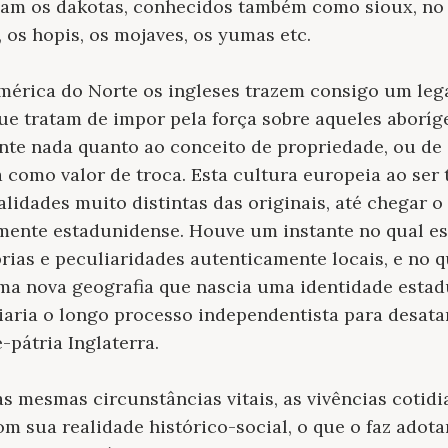
viam os dakotas, conhecidos também como sioux, no
 os hopis, os mojaves, os yumas etc.
mérica do Norte os ingleses trazem consigo um leg
e tratam de impor pela força sobre aqueles aboríg
te nada quanto ao conceito de propriedade, ou d
como valor de troca. Esta cultura europeia ao ser 
alidades muito distintas das originais, até chegar
amente estadunidense. Houve um instante no qual e
prias e peculiaridades autenticamente locais, e no 
ma nova geografia que nascia uma identidade estadu
aria o longo processo independentista para desatar
pátria Inglaterra.
s mesmas circunstâncias vitais, as vivências cotidi
om sua realidade histórico-social, o que o faz adot