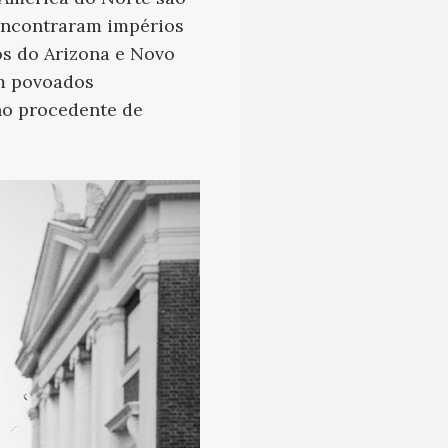
 encontraram impérios
os do Arizona e Novo
am povoados
ho procedente de