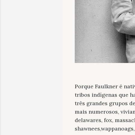
Porque Faulkner é nati
tribos indígenas que h
três grandes grupos de
mais numerosos, viviam
delawares, fox, massac
shawnees,wappanoags, o