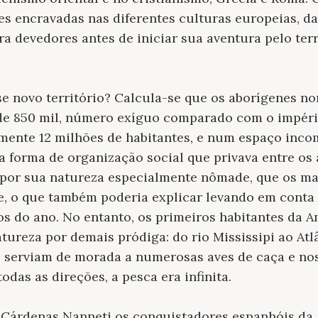
es encravadas nas diferentes culturas europeias, da
 devedores antes de iniciar sua aventura pelo terr
e novo território? Calcula-se que os aborígenes n
de 850 mil, número exíguo comparado com o impéri
mente 12 milhões de habitantes, e num espaço inc
 a forma de organização social que privava entre os
 por sua natureza especialmente nômade, que os m
, o que também poderia explicar levando em conta 
s do ano. No entanto, os primeiros habitantes da 
ureza por demais pródiga: do rio Mississipi ao Atl
 serviam de morada a numerosas aves de caça e nos 
das as direções, a pesca era infinita.
 Cárdenas Nanneti os conquistadores espanhóis da