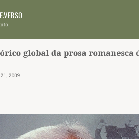
Pular para o conteúdo principal
RE.VERSO
ento
tórico global da prosa romanesca
 21, 2009