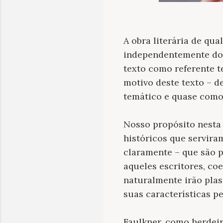
A obra literária de qu
independentemente dos 
texto como referente t
motivo deste texto – d
temático e quase como 
Nosso propósito nesta
históricos que servira
claramente – que são 
aqueles escritores, co
naturalmente irão pla
suas características pe
Faulkner, como herdei