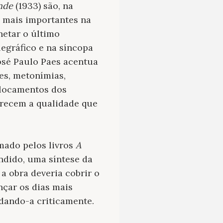
ande
(1933) são, na
s mais importantes na
netar o último
egráfico e na síncopa
sé Paulo Paes acentua
es, metonímias,
slocamentos dos
ferecem a qualidade que
rmado pelos livros
A
andido, uma síntese da
a obra deveria cobrir o
nçar os dias mais
dando-a criticamente.