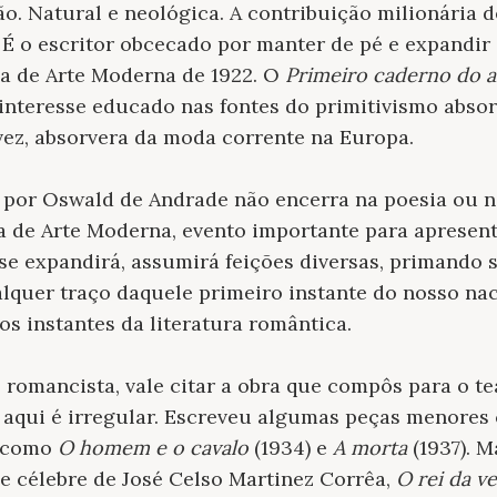
o. Natural e neológica. A contribuição milionária 
É o escritor obcecado por manter de pé e expandir
na de Arte Moderna de 1922. O
Primeiro caderno do a
interesse educado nas fontes do primitivismo absor
vez, absorvera da moda corrente na Europa.
 por Oswald de Andrade não encerra na poesia ou no
de Arte Moderna, evento importante para apresenta
e expandirá, assumirá feições diversas, primando
ualquer traço daquele primeiro instante do nosso n
os instantes da literatura romântica.
romancista, vale citar a obra que compôs para o te
r aqui é irregular. Escreveu algumas peças menore
, como
O homem e o cavalo
(1934) e
A morta
(1937). M
e célebre de José Celso Martinez Corrêa,
O rei da ve