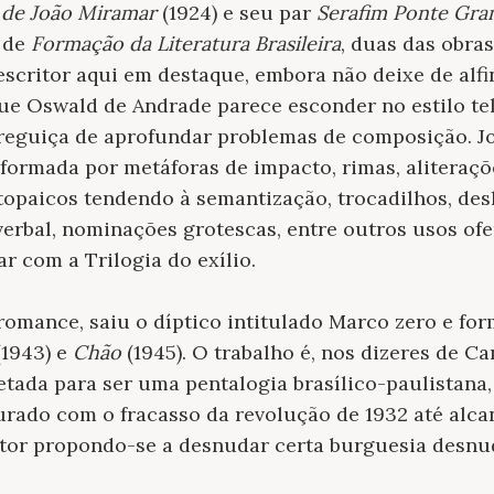
 de João Miramar
(1924) e seu par
Serafim Ponte Gr
 de
Formação da Literatura Brasileira
, duas das obra
 escritor aqui em destaque, embora não deixe de alfi
ue Oswald de Andrade parece esconder no estilo tel
eguiça de aprofundar problemas de composição. Jo
 formada por metáforas de impacto, rimas, aliteraçõ
opaicos tendendo à semantização, trocadilhos, de
 verbal, nominações grotescas, entre outros usos o
r com a Trilogia do exílio.
 romance, saiu o díptico intitulado Marco zero e fo
1943) e
Chão
(1945). O trabalho é, nos dizeres de C
etada para ser uma pentalogia brasílico-paulistana, 
rado com o fracasso da revolução de 1932 até alca
or propondo-se a desnudar certa burguesia desnu