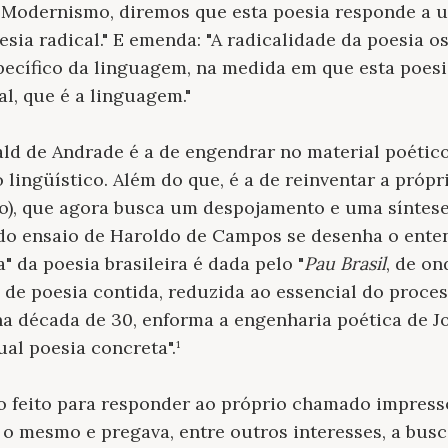
Modernismo, diremos que esta poesia responde a u
sia radical." E emenda: "A radicalidade da poesia o
ecífico da linguagem, na medida em que esta poesia
al, que é a linguagem."
ld de Andrade é a de engendrar no material poético
lingüístico. Além do que, é a de reinventar a própr
o), que agora busca um despojamento e uma síntes
ido ensaio de Haroldo de Campos se desenha o ent
 da poesia brasileira é dada pelo "
Pau Brasil
, de on
, de poesia contida, reduzida ao essencial do proce
 década de 30, enforma a engenharia poética de J
ual poesia concreta".¹
ro feito para responder ao próprio chamado impres
é o mesmo e pregava, entre outros interesses, a bus