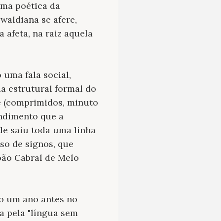
ma poética da
swaldiana se afere,
 afeta, na raiz aquela
 uma fala social,
ia estrutural formal do
e (comprimidos, minuto
endimento que a
de saiu toda uma linha
sso de signos, que
oão Cabral de Melo
so um ano antes no
ca pela "língua sem