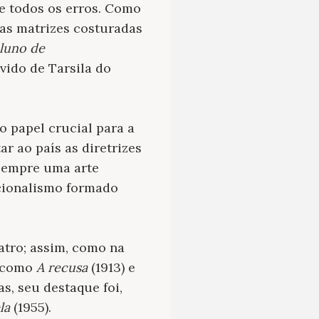
de todos os erros. Como
 as matrizes costuradas
luno de
vido de Tarsila do
 papel crucial para a
r ao país as diretrizes
 sempre uma arte
acionalismo formado
atro; assim, como na
s como
A recusa
(1913) e
as, seu destaque foi,
la
(1955).