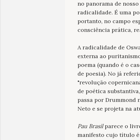
no panorama de nosso 
radicalidade. É uma poe
portanto, no campo esp
consciência prática, re
A radicalidade de Oswa
externa ao puritanismo 
poema (quando é o cas
de poesia).
No já refer
"revolução copernicana"
de poética substantiva
passa por Drummond na
Neto e se projeta na at
Pau Brasil
parece o liv
manifesto cujo título 