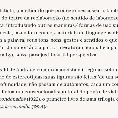
alista, o melhor do que produziu nessa seara, tam
 do teatro da reelaboração (no sentido de laboração
ta, introduzindo outras maneiras/ formas de uso su
oesia, fazendo-o com os materiais de linguagens div
m a palavra, seus tons, sons, gestos e sentidos o qu
ar da importância para a literatura nacional e a pa
amigo, serve para justificar tal perspectiva.
wald de Andrade como romancista é irregular, sob
o de estereotipias; suas figuras são feitas "de um 
ofundidade, não passam de autômatos, cada um com
Reina um convencionalismo total do ponto de vista 
condenados
(1922), o primeiro livro de uma trilogia
cada vermelha
(1934).²