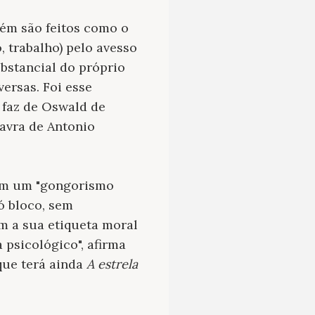
bém são feitos como o
, trabalho) pelo avesso
bstancial do próprio
ersas. Foi esse
e faz de Oswald de
lavra de Antonio
ram um "gongorismo
só bloco, sem
 a sua etiqueta moral
psicológico", afirma
 que terá ainda
A estrela