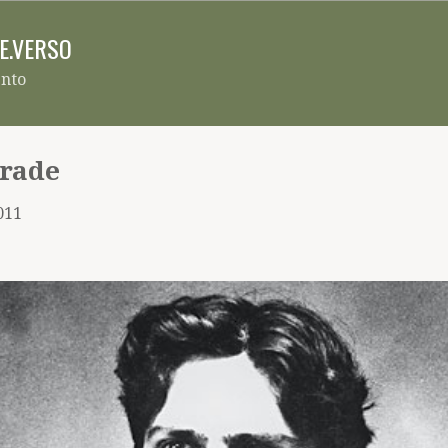
Pular para o conteúdo principal
RE.VERSO
ento
rade
2011