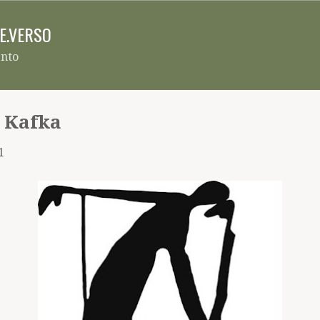
Pular para o conteúdo principal
RE.VERSO
ento
e Kafka
1