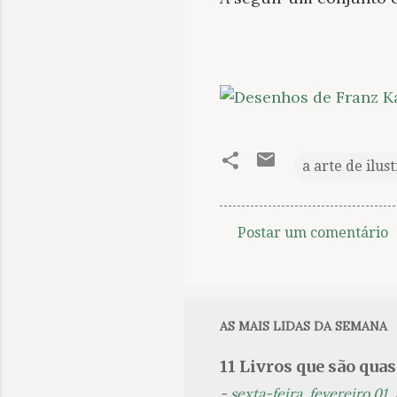
a arte de ilus
Postar um comentário
C
o
m
e
AS MAIS LIDAS DA SEMANA
n
11 Livros que são qua
t
-
sexta-feira, fevereiro 01,