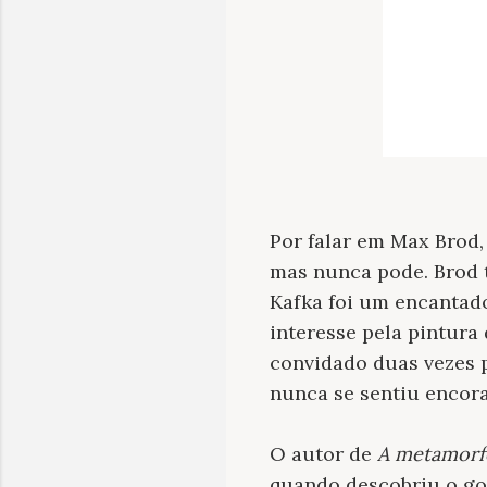
Por falar em Max Brod,
mas nunca pode. Brod 
Kafka foi um encantado
interesse pela pintura
convidado duas vezes p
nunca se sentiu encora
O autor de
A metamorf
quando descobriu o gos