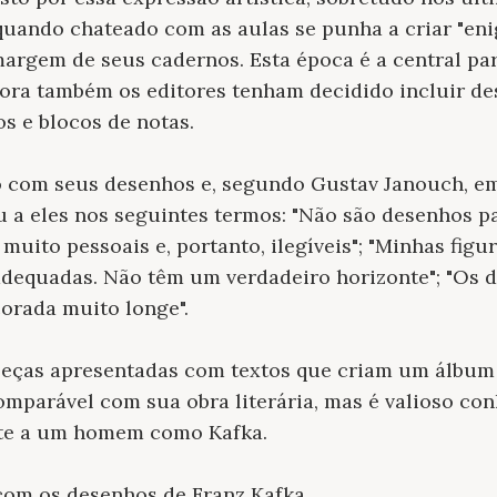
 quando chateado com as aulas se punha a criar "eni
argem de seus cadernos. Esta época é a central pa
bora também os editores tenham decidido incluir de
os e blocos de notas.
o com seus desenhos e, segundo Gustav Janouch, em
iu a eles nos seguintes termos: "Não são desenhos 
muito pessoais e, portanto, ilegíveis"; "Minhas fig
adequadas. Não têm um verdadeiro horizonte"; "Os d
orada muito longe".
peças apresentadas com textos que criam um álbum 
omparável com sua obra literária, mas é valioso co
te a um homem como Kafka.
com os desenhos de Franz Kafka.