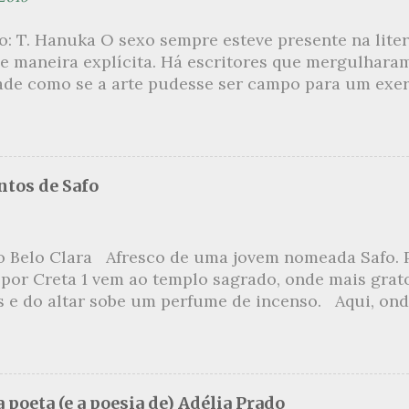
ão: T. Hanuka O sexo sempre esteve presente na lit
e maneira explícita. Há escritores que mergulhara
ade como se a arte pudesse ser campo para um exerc
por revelar a partir dessa intimidade o lado mais es
 um conjunto de livros nos quais os escritores se 
m o pudor para narrar cenas de elevado tom. Christi
 uma romancista francesa quase desconhecida no B
tos de Safo
ora de um livro chamado Pourquoi le Brésil ?, tem 
s figuras que se filiam à tradição da qual faz part
999, ela publica L’Inceste , a obra pela qual sempre
o Belo Clara Afresco de uma jovem nomeada Safo. P
r de uma narrativa que recupera a relação incestuo
 por Creta 1 vem ao templo sagrado, onde mais grat
s Petits , outra obra sua, já inicia com uma felação 
s e do altar sobe um perfume de incenso. Aqui, ond
numa penetração anal an...
o meio dos ramos escorre a água, e no rumor das fo
onde todas as flores da primavera abrem e os cavalo
de mel. … Vem, Cípris 2 , a fronte cingida, e nas t
samente entorna o claro vinho e a alegria. *** E
 poeta (e a poesia de) Adélia Prado