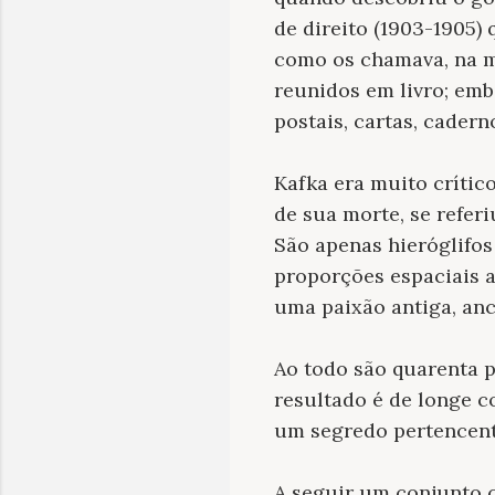
de direito (1903-1905)
como os chamava, na m
reunidos em livro; em
postais, cartas, cadern
Kafka era muito crític
de sua morte, se refer
São apenas hieróglifos 
proporções espaciais 
uma paixão antiga, anc
Ao todo são quarenta 
resultado é de longe c
um segredo pertencen
A seguir um conjunto 