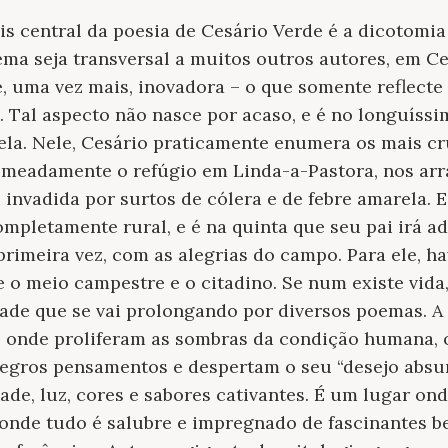
s central da poesia de Cesário Verde é a
dicotomia
tema seja transversal a muitos outros autores, em 
 uma vez mais, inovadora – o que somente reflecte 
. Tal aspecto não nasce por acaso, e é no longuíss
vela. Nele, Cesário praticamente enumera os mais c
nomeadamente o refúgio em Linda-a-Pastora, nos arr
 invadida por surtos de cólera e de febre amarela. E
mpletamente rural, e é na quinta que seu pai irá ad
primeira vez, com as alegrias do campo. Para ele, 
 o meio campestre e o citadino. Se num existe vida,
dade que se vai prolongando por diversos poemas. A
, onde proliferam as sombras da condição humana, 
egros pensamentos e despertam o seu “desejo absurd
ade, luz, cores e sabores cativantes. É um lugar on
 onde tudo é salubre e impregnado de fascinantes b