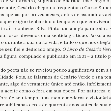
 de Sá Carneiro, Eugénio de Andrade, José Régio ou
ciante, Cesário chegou a frequentar o Curso Super
s apenas por breves meses, antes de assumir as act
 que exíguo tenha sido o tempo em que convivera n
ria aí a conhecer Silva Pinto, um amigo para toda a 
 curiosos, devemos uma sentida gratidão. Passo a ex
o durante a sua curta vida, e tudo o que nos chegou
se seu fiel e dedicado amigo.
O Livro de Cesário Ver
rna figura, compilado e publicado em 1901 – a título
a do poeta não se revelou pouco significativa nem a
lidade. Pois, ao falarmos de Cesário Verde e sua te
nte, algo de veramente único até então. Infelizment
 aceite como o fora em sua época. Por natureza, o
ora do seu tempo, uma mente moderna e visionária 
 republicanas cerca de quarenta anos antes da sua 