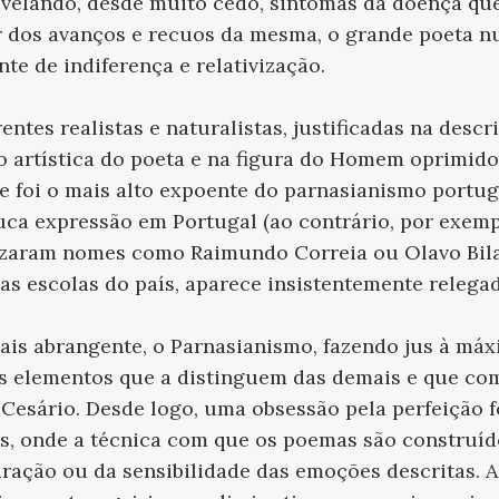
elando, desde muito cedo, sintomas da doença que l
ar dos avanços e recuos da mesma, o grande poeta n
nte de indiferença e relativização.
rentes
realistas e naturalistas
, justificadas na desc
o artística do poeta e na figura do Homem oprimid
de foi o mais alto expoente do
parnasianismo portu
uca expressão em Portugal (ao contrário, por exemp
lizaram nomes como Raimundo Correia ou Olavo Bilac
as escolas do país, aparece insistentemente relega
ais abrangente, o
Parnasianismo,
fazendo jus à máxi
sos elementos que a distinguem das demais e que co
 Cesário. Desde logo, uma obsessão pela perfeição 
s, onde a técnica com que os poemas são construíd
ração ou da sensibilidade das emoções descritas. 