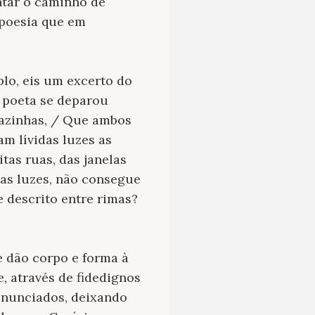
entar o caminho de
 poesia que em
lo, eis um excerto do
o poeta se deparou
uazinhas, / Que ambos
m lívidas luzes as
itas ruas, das janelas
das luzes, não consegue
e descrito entre rimas?
e dão corpo e forma à
, através de fidedignos
denunciados, deixando