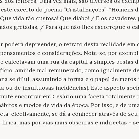
 dos leitores. Uma vez mais, são diversos os exem
s este excerto do poema “
Cristalizações
”: “Homens d
 Que vida tão custosa! Que diabo! / E os cavadores
ãos gretadas, / Para que não lhes escorregue o cab
r poderá depreender, o retrato desta realidade em 
s pensamentos e considerações. Note-se, por exempl
 calcetavam uma rua da capital a simples bestas d
ofício, amiúde mal remunerado, como igualmente de
na se dilui, assumindo a forma e o papel de meros 
ta ou de insultuosas incidências). Este aspecto soc
ermite encontrar em Cesário uma faceta totalmente 
hábitos e modos de vida da época. Por isso, e de um
oeta, efectivamente, se dá a conhecer através do seu
lírica, mas por vias mais obscuras e indirectas – se