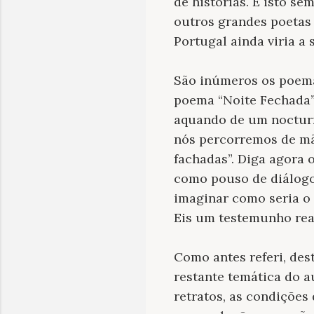
de histórias. E isto se
outros grandes poetas
Portugal ainda viria a s
São inúmeros os poema
poema “
Noite Fechada
aquando de um nocturn
nós percorremos de mão
fachadas”. Diga agora o
como pouso de diálogo 
imaginar como seria o 
Eis um testemunho real
Como antes referi, de
restante temática do a
retratos, as condições