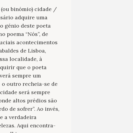
(ou binómio)
cidade /
Cesário adquire uma
o génio deste poeta
imo poema “
Nós
”, de
ruciais acontecimentos
abaldes de Lisboa,
ssa localidade, à
quirir que o poeta
haverá sempre um
 o outro recheia-se de
 cidade será sempre
onde altos prédios são
o de sofrer”. Ao invés,
de a verdadeira
elezas. Aqui encontra-