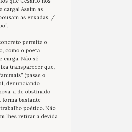
plos que Cesário nos
e carga! Assim as
 pousam as enxadas, /
o”.
concreto permite o
o, como o poeta
e carga. Não só
ixa transparecer que,
“animais” (passe o
ial, denunciando
nova: a de obstinado
a forma bastante
 trabalho poético. Não
m lhes retirar a devida