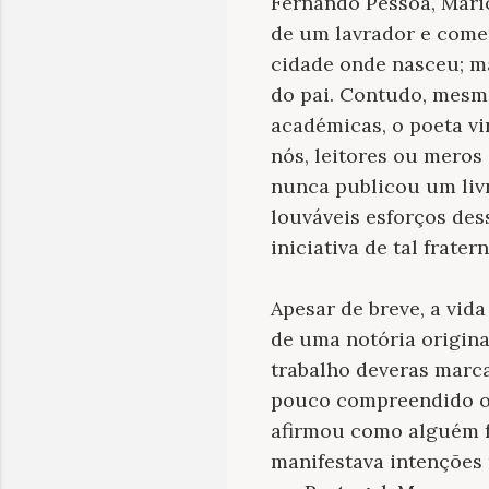
Fernando Pessoa, Mário
de um lavrador e comer
cidade onde nasceu; ma
do pai. Contudo, mesmo
académicas, o poeta vi
nós, leitores ou meros
nunca publicou um livr
louváveis esforços des
iniciativa de tal frate
Apesar de breve, a vid
de uma notória origina
trabalho deveras marca
pouco compreendido ou
afirmou como alguém f
manifestava intenções