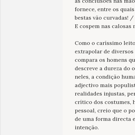
as conclusões nas mãos
fornece, entre os quai
bestas vão curvadas! /
E cospem nas calosas m
Como o caríssimo leito
extrapolar de diverso
compara os homens que
descreve a dureza do 
neles, a condição huma
adjectivo mais populis
realidades injustas, p
crítico dos costumes, 
pessoal, creio que o p
de uma forma directa e 
intenção.