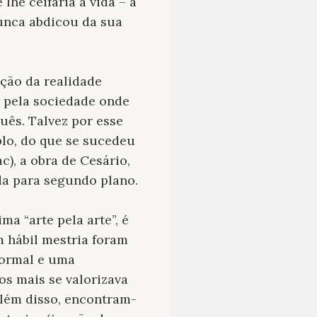
he ceifaria a vida – a
unca abdicou da sua
rição da realidade
o pela sociedade onde
guês
. Talvez por esse
lo, do que se sucedeu
), a obra de Cesário,
da para segundo plano.
ma “arte pela arte”, é
m hábil mestria foram
formal e uma
os mais se valorizava
Além disso, encontram-