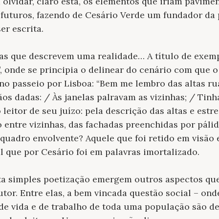
m olvidar, claro está, os elementos que iriam pavim
 futuros, fazendo de Cesário Verde um fundador da
er escrita.
s que descrevem uma realidade… A título de exemp
”, onde se principia o delinear do cenário com que 
o passeio por Lisboa: “Bem me lembro das altas r
s dadas: / Às janelas palravam as vizinhas; / Tinha
 leitor de seu juízo: pela descrição das altas e estre
entre vizinhas, das fachadas preenchidas por páli
quadro envolvente? Aquele que foi retido em visão 
 que por Cesário foi em palavras imortalizado.
sta simples poetização emergem outros aspectos qu
utor. Entre elas, a bem vincada
questão social
– onde
 de vida e de trabalho de toda uma população são 