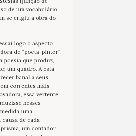
stesias (junção de
uso de um vocabulário
m se erigiu a obra do
essai logo o aspecto
adora do “
poeta-pintor
”.
a poesia que produz,
or, um quadro. A esta
arecer banal a seus
 com correntes mais
vadora, essa vertente
raduzisse nesses
a medida uma
a causa de cada
 prisma, um contador