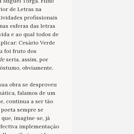
 Miguel Torga. Filho
ior de Letras na
ividades profissionais
as esferas das letras
vida e ao qual todos de
plicar: Cesário Verde
 foi fruto dos
de
seria, assim, por
 póstumo, obviamente.
 sua obra se desproveu
mática, falamos de um
e, continua a ser tão
 poeta sempre se
que, imagine-se, já
efectiva implementação