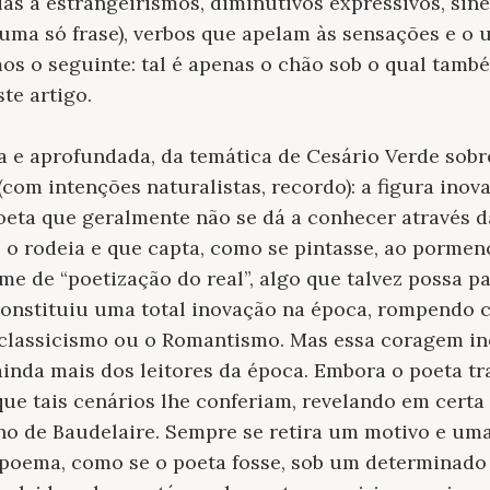
ias a estrangeirismos, diminutivos expressivos, sine
uma só frase), verbos que apelam às sensações e o 
s o seguinte: tal é apenas o chão sob o qual també
te artigo.
 e aprofundada, da temática de Cesário Verde sobr
(com intenções naturalistas, recordo): a figura inov
oeta que geralmente não se dá a conhecer através d
 o rodeia e que capta, como se pintasse, ao pormen
me de “
poetização do real
”, algo que talvez possa p
 constituiu uma total inovação na época, rompendo
classicismo ou o Romantismo. Mas essa coragem ino
 ainda mais dos leitores da época. Embora o poeta t
que tais cenários lhe conferiam, revelando em cert
ho de Baudelaire. Sempre se retira um motivo e um
 poema, como se o poeta fosse, sob um determinado