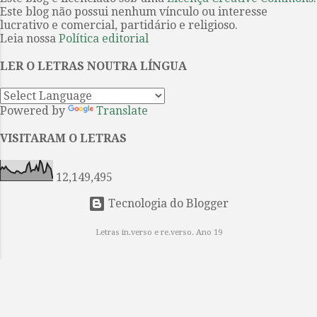
sobre uma obra de Agatha Christie
Este blog não possui nenhum vínculo ou interesse
culto. Um estremecimento
a ser produzido int...
lucrativo e comercial, partidário e religioso.
percorreu o infinito mundo das
Leia nossa
Política editorial
estrelas E os nossos olhos
encheram-se de lágrimas.
LER O LETRAS NOUTRA LÍNGUA
INTERMINÁVEL AMOR Parece-me
que te amei de inúmeras maneiras,
Powered by
Translate
inúmeras vezes, Na vida após vida,
em eras após eras eternamente. O
VISITARAM O LETRAS
meu coração enfeitiçado fez e
voltou a fazer o colar das canções
12,149,495
Que tomaste como uma pre...
Tecnologia do Blogger
Letras in.verso e re.verso. Ano 19