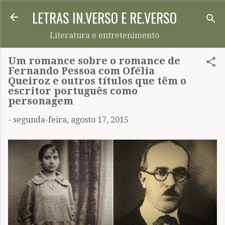
LETRAS IN.VERSO E RE.VERSO
Pular para o conteúdo principal
Literatura e entretenimento
Um romance sobre o romance de
Fernando Pessoa com Ofélia
Queiroz e outros títulos que têm o
escritor português como
personagem
-
segunda-feira, agosto 17, 2015