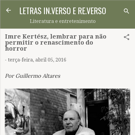
LETRAS IN.VERSO E RE.VERSO
Pular para o conteúdo principal
Literatura e entretenimento
Imre Kertész, lembrar para não
permitir o renascimento do
horror
-
terça-feira, abril 05, 2016
Por Guillermo Altares