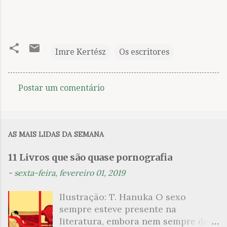
Imre Kertész
Os escritores
Postar um comentário
C
o
m
AS MAIS LIDAS DA SEMANA
e
n
11 Livros que são quase pornografia
t
-
sexta-feira, fevereiro 01, 2019
á
Ilustração: T. Hanuka O sexo
r
sempre esteve presente na
i
literatura, embora nem sempre de
o