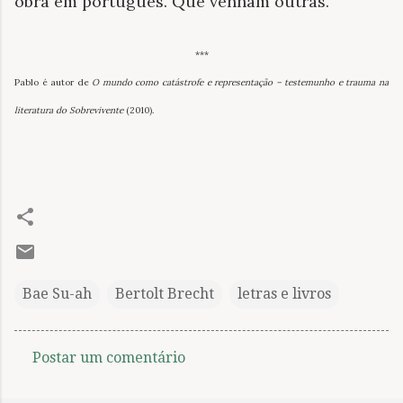
obra em português. Que venham outras.
***
Pablo é autor de
O mundo como catástrofe e representação – testemunho e trauma na
literatura do Sobrevivente
(2010).
Bae Su-ah
Bertolt Brecht
letras e livros
Postar um comentário
C
o