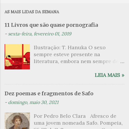
m
AS MAIS LIDAS DA SEMANA
e
n
11 Livros que são quase pornografia
t
-
sexta-feira, fevereiro 01, 2019
á
Ilustração: T. Hanuka O sexo
r
sempre esteve presente na
i
literatura, embora nem sempre de
o
maneira explícita. Há escritores
s
que mergulharam em sua própria
LEIA MAIS »
sexualidade como se a arte pudesse
ser campo para um exercício
Dez poemas e fragmentos de Safo
psicanalítico e findaram por revelar
-
domingo, maio 30, 2021
a partir dessa intimidade o lado
mais escuro sobre. Esta lista
Por Pedro Belo Clara Afresco de
apresenta um conjunto de livros
uma jovem nomeada Safo. Pompeia,
nos quais os escritores se