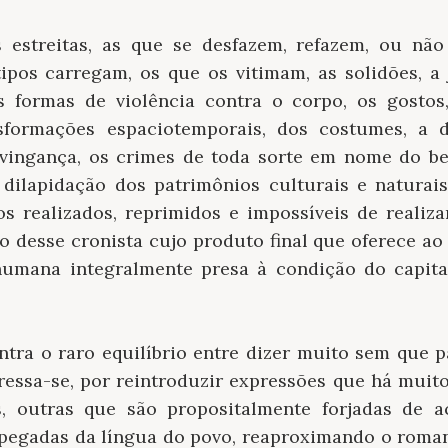
 estreitas, as que se desfazem, refazem, ou não
ipos carregam, os que os vitimam, as solidões, a j
as formas de violência contra o corpo, os gostos
nsformações espaciotemporais, dos costumes, a do
a vingança, os crimes de toda sorte em nome do b
 dilapidação dos patrimônios culturais e naturais,
os realizados, reprimidos e impossíveis de realiza
o desse cronista cujo produto final que oferece ao 
umana integralmente presa à condição do capital
tra o raro equilíbrio entre dizer muito sem que p
teressa-se, por reintroduzir expressões que há mui
s, outras que são propositalmente forjadas de 
 pegadas da língua do povo, reaproximando o roman