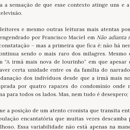
a a sensação de que esse contexto atinge uns e a
televisão.
 leitores e mesmo outras leituras mais atentas po
s engendrado por Francisco Maciel em
Não adianta 
constatação – mas a primeira que fica é: não há ne
 continua sendo o mais raro dos milagres. Mesmo 
m “A irmã mais nova de lourinho” em que apesar d
aver certa unidade entre os da família do narrado
e danação dos indivíduos desde que a irmã mais no
prada por quatro rapazes do condomínio onde 
a para todos os lados. Mas, nem tudo é desespero; 
e a posição de um atento cronista que transita entr
bulação encantatória que muitas vezes descamba 
lhoso. Essa variabilidade não está apenas na ma