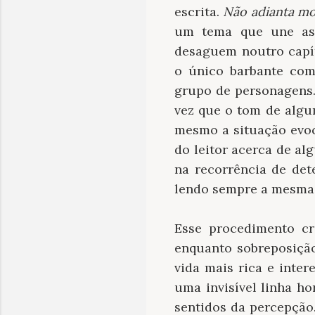
escrita.
Não adianta mo
um tema que une as 
desaguem noutro capít
o único barbante com
grupo de personagens.
vez que o tom de algu
mesmo a situação evoc
do leitor acerca de al
na recorrência de de
lendo sempre a mesma 
Esse procedimento cr
enquanto sobreposiçã
vida mais rica e inte
uma invisível linha h
sentidos da percepção.