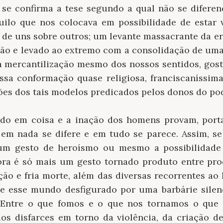
 se confirma a tese segundo a qual não se diferenc
quilo que nos colocava em possibilidade de estar v
 de uns sobre outros; um levante massacrante da er
zão e levado ao extremo com a consolidação de uma
 mercantilização mesmo dos nossos sentidos, gosto
nossa conformação quase religiosa, franciscaníssima
ões dos tais modelos predicados pelos donos do pod
udo em coisa e a inação dos homens provam, port
 em nada se difere e em tudo se parece. Assim, s
lgum gesto de heroísmo ou mesmo a possibilidad
ra é só mais um gesto tornado produto entre pro
ão e fria morte, além das diversas recorrentes ao
e esse mundo desfigurado por uma barbárie silen
Entre o que fomos e o que nos tornamos o que
 dos disfarces em torno da violência, da criação d