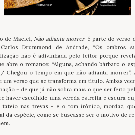
co de Maciel,
Não adianta morrer
, é parte do verso
 Carlos Drummond de Andrade, “Os ombros s
lização não é adivinhada pelo leitor porque revel
e abre o romance: “Alguns, achando bárbaro o esp
r. / Chegou o tempo em que não adianta morrer”.
e um verso que se transforma em título. Ambas ve
nação – de que já não sobra mais o que ser feito 
e haver escolhido uma vereda estreita e escura cuj
 tateio nas trevas – e o tom irônico, mordaz, q
al da espécie, como se buscasse ser o motivo de re
mem.