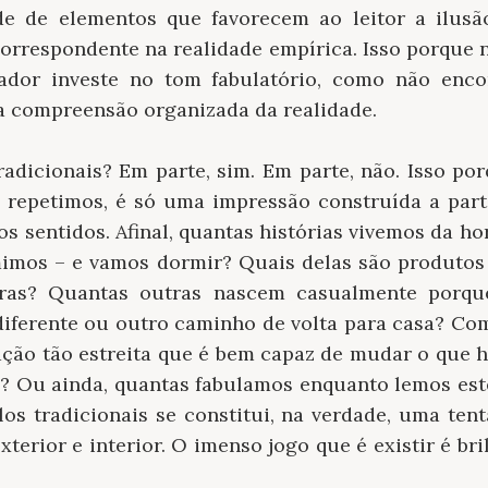
ade de elementos que favorecem ao leitor a ilusã
orrespondente na realidade empírica. Isso porque
rador investe no tom fabulatório, como não enc
a compreensão organizada da realidade.
radicionais? Em parte, sim. Em parte, não. Isso p
 repetimos, é só uma impressão construída a par
los sentidos. Afinal, quantas histórias vivemos da 
mos – e vamos dormir? Quais delas são produtos 
ras? Quantas outras nascem casualmente porqu
ferente ou outro caminho de volta para casa? Co
ação tão estreita que é bem capaz de mudar o que h
a? Ou ainda, quantas fabulamos enquanto lemos est
os tradicionais se constitui, na verdade, uma ten
Exterior e interior. O imenso jogo que é existir é b
.