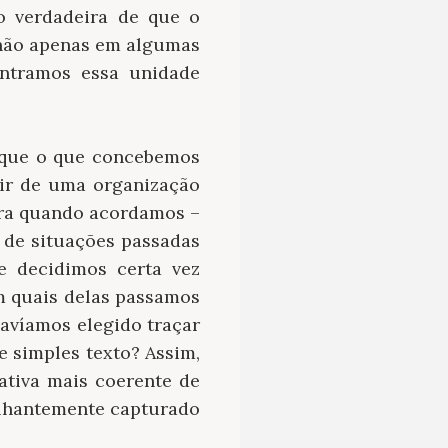
o verdadeira de que o
 não apenas em algumas
ontramos essa unidade
orque o que concebemos
tir de uma organização
hora quando acordamos –
de situações passadas
e decidimos certa vez
m quais delas passamos
avíamos elegido traçar
e simples texto? Assim,
tativa mais coerente de
rilhantemente capturado