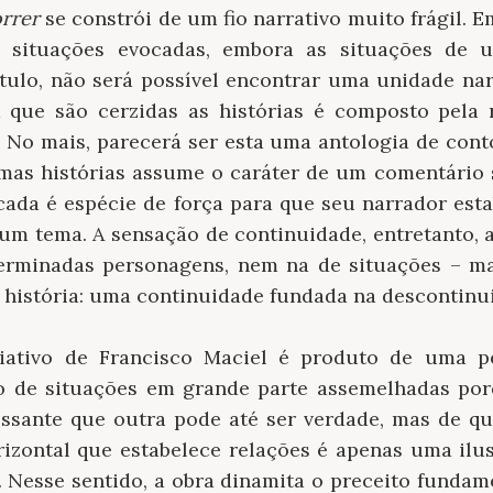
rrer
se constrói de um fio narrativo muito frágil. E
situações evocadas, embora as situações de u
ulo, não será possível encontrar uma unidade narr
 que são cerzidas as histórias é composto pela
 No mais, parecerá ser esta uma antologia de cont
mas histórias assume o caráter de um comentário
ada é espécie de força para que seu narrador est
gum tema. A sensação de continuidade, entretanto,
terminadas personagens, nem na de situações – ma
história: uma continuidade fundada na descontinu
iativo de Francisco Maciel é produto de uma p
o de situações em grande parte assemelhadas por
ressante que outra pode até ser verdade, mas de qu
orizontal que estabelece relações é apenas uma il
 Nesse sentido, a obra dinamita o preceito fundame