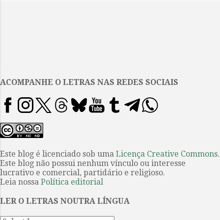
o
m
e
n
t
.
á
ACOMPANHE O LETRAS NAS REDES SOCIAIS
r
i
o
s
Este blog é licenciado sob uma
Licença Creative Commons
.
Este blog não possui nenhum vínculo ou interesse
lucrativo e comercial, partidário e religioso.
Leia nossa
Política editorial
LER O LETRAS NOUTRA LÍNGUA