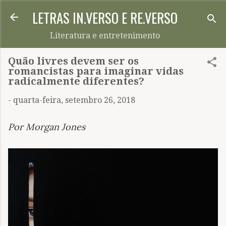
LETRAS IN.VERSO E RE.VERSO
Pular para o conteúdo principal
Literatura e entretenimento
Quão livres devem ser os
romancistas para imaginar vidas
radicalmente diferentes?
-
quarta-feira, setembro 26, 2018
Por
Morgan Jones