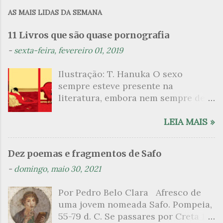
m
AS MAIS LIDAS DA SEMANA
e
n
11 Livros que são quase pornografia
t
-
sexta-feira, fevereiro 01, 2019
á
Ilustração: T. Hanuka O sexo
r
sempre esteve presente na
i
literatura, embora nem sempre de
o
maneira explícita. Há escritores
s
que mergulharam em sua própria
LEIA MAIS »
sexualidade como se a arte pudesse
ser campo para um exercício
Dez poemas e fragmentos de Safo
psicanalítico e findaram por revelar
-
domingo, maio 30, 2021
a partir dessa intimidade o lado
mais escuro sobre. Esta lista
Por Pedro Belo Clara Afresco de
apresenta um conjunto de livros
uma jovem nomeada Safo. Pompeia,
nos quais os escritores se
55-79 d. C. Se passares por Creta 1
desnudam, livros que dispensam o