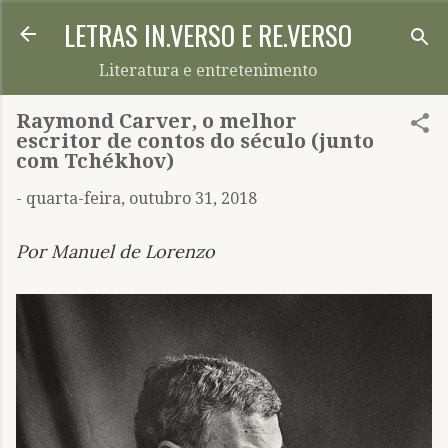
LETRAS IN.VERSO E RE.VERSO
Pular para o conteúdo principal
Literatura e entretenimento
Raymond Carver, o melhor
escritor de contos do século (junto
com Tchékhov)
-
quarta-feira, outubro 31, 2018
Por Manuel de Lorenzo