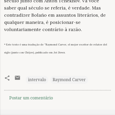
século junto com Anton Tchékhov. Vá você
saber qual século se referia, é verdade. Mas
contradizer Bolaño em assuntos literários, de
qualquer maneira, é posicionar-se
voluntariamente contrário à razão.
* Este texto é uma tradução de “Raymond Carver, el mejor escritor de relatos del
siglo (junto con Chéjov), publicado em
Jot Down
.
intervalo
Raymond Carver
Postar um comentário
C
o