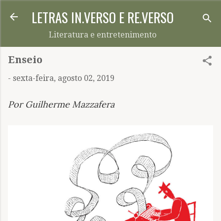
LETRAS IN.VERSO E RE.VERSO
Pular para o conteúdo principal
Literatura e entretenimento
Enseio
-
sexta-feira, agosto 02, 2019
Por Guilherme Mazzafera