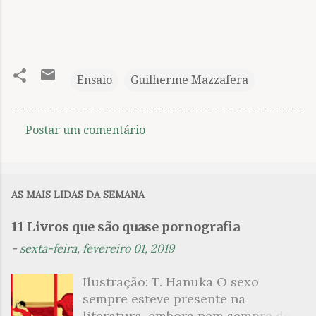
Ensaio
Guilherme Mazzafera
Postar um comentário
C
o
m
AS MAIS LIDAS DA SEMANA
e
n
11 Livros que são quase pornografia
t
-
sexta-feira, fevereiro 01, 2019
á
Ilustração: T. Hanuka O sexo
r
sempre esteve presente na
i
literatura, embora nem sempre de