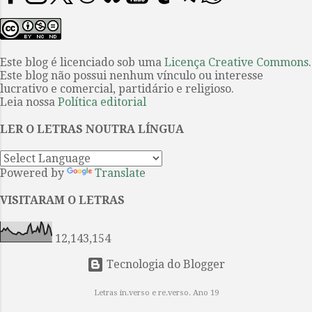
a Odisseia são, ao mesmo tempo,
dedicava à importação de carnes e
canto e memória, invocação do
queijos europeus, publicou seu
presente e uma evocação do
primeiro conto...
passado. Captam a história —
Este blog é licenciado sob uma
Licença Creative Commons
.
Este blog não possui nenhum vínculo ou interesse
mítica, mitológica e fundacional —
lucrativo e comercial, partidário e religioso.
por meio da sequência narrativa,
Leia nossa
Política editorial
interrompida por epítetos e
fórmulas que reiteram a posição e a
LER O LETRAS NOUTRA LÍNGUA
função de cada personagem e de
cada intercâmbio ritual. Aquiles é
Powered by
Translate
“o de pés velozes”, Odisseu é
“ardiloso”. O primeiro é treinado
VISITARAM O LETRAS
para a guerra e a glória; o segundo,
para a estratégia e a retórica.
12,143,154
Ambos lutam em ...
Tecnologia do Blogger
Letras in.verso e re.verso. Ano 19