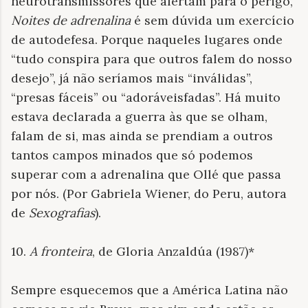
neurotransmissores que alertam para o perigo,
Noites de adrenalina
é sem dúvida um exercício
de autodefesa. Porque naqueles lugares onde
“tudo conspira para que outros falem do nosso
desejo”, já não seríamos mais “inválidas”,
“presas fáceis” ou “adoráveis ​​fadas”. Há muito
estava declarada a guerra às que se olham,
falam de si, mas ainda se prendiam a outros
tantos campos minados que só podemos
superar com a adrenalina que Ollé que passa
por nós. (Por Gabriela Wiener, do Peru, autora
de
Sexografias
).
10.
A fronteira
, de Gloria Anzaldúa (1987)*
Sempre esquecemos que a América Latina não