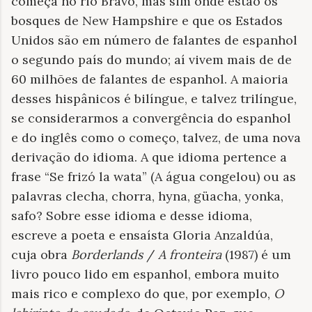
começa no rio Bravo, mas sim onde estão os
bosques de New Hampshire e que os Estados
Unidos são em número de falantes de espanhol
o segundo país do mundo; aí vivem mais de de
60 milhões de falantes de espanhol. A maioria
desses hispânicos é bilíngue, e talvez trilíngue,
se considerarmos a convergência do espanhol
e do inglês como o começo, talvez, de uma nova
derivação do idioma. A que idioma pertence a
frase “Se frizó la wata” (A água congelou) ou as
palavras clecha, chorra, hyna, güacha, yonka,
safo? Sobre esse idioma e desse idioma,
escreve a poeta e ensaísta Gloria Anzaldúa,
cuja obra
Borderlands
/
A fronteira
(1987) é um
livro pouco lido em espanhol, embora muito
mais rico e complexo do que, por exemplo,
O