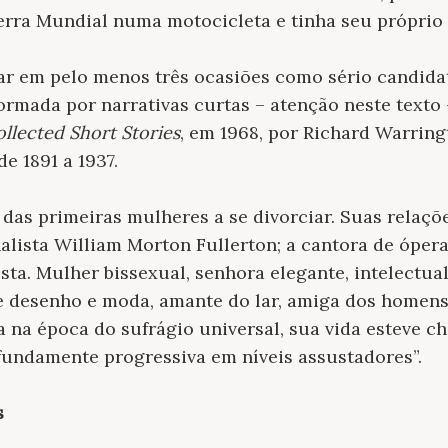
rra Mundial numa motocicleta e tinha seu próprio 
r em pelo menos três ocasiões como sério candida
formada por narrativas curtas – atenção neste texto 
llected Short Stories
, em 1968, por Richard Warrin
e 1891 a 1937.
das primeiras mulheres a se divorciar. Suas relaç
alista William Morton Fullerton; a cantora de ópera
ta. Mulher bissexual, senhora elegante, intelectual
de desenho e moda, amante do lar, amiga dos homens
a na época do sufrágio universal, sua vida esteve c
ofundamente progressiva em níveis assustadores”.
s