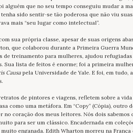
 foi alguém que no seu tempo conseguiu mudar a ma
o tenha sido sentir-se tão poderosa que não viu sua
va mais “seu lugar como intelectual”.
com sua própria classe, apesar de suas origens ab
on, que colaborou durante a Primeira Guerra Mun
s de treinamento para mulheres, ajudou refugiadas
 Sua lista de feitos é enorme; foi a primeira mul
is Causa
pela Universidade de Yale. E foi, em tudo, 
s.
etratos de pintores e viagens, refletem sobre a vida 
casa como uma metáfora. Em “Copy” (Cópia), outro d
er no coração dos meus leitores. Nós dois sabemos q
muito para ser um clássico. Encadernada em coleçõ
a muito enganada. Edith Wharton morreu na França 