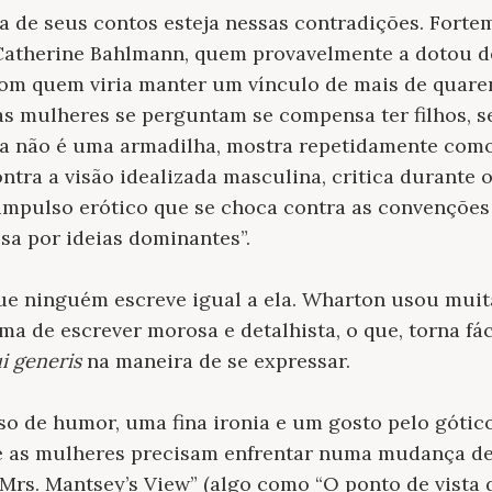
za de seus contos esteja nessas contradições. Forte
Catherine Bahlmann, quem provavelmente a dotou 
 com quem viria manter um vínculo de mais de quare
as mulheres se perguntam se compensa ter filhos, 
za não é uma armadilha, mostra repetidamente como
ontra a visão idealizada masculina, critica durante o
impulso erótico que se choca contra as convenções
esa por ideias dominantes”.
e ninguém escreve igual a ela. Wharton usou muita
ma de escrever morosa e detalhista, o que, torna fácil
ui generis
na maneira de se expressar.
 de humor, uma fina ironia e um gosto pelo gótico,
e as mulheres precisam enfrentar numa mudança de
“Mrs. Mantsey’s View” (algo como
“O ponto de vista 