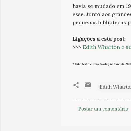
havia se mudado em 19
esse. Junto aos grandes
pequenas bibliotecas p
Ligações a esta post
:
>>>
Edith Wharton e s
* Este texto é uma tradução livre de “Ed
Edith Wharto
Postar um comentário
C
o