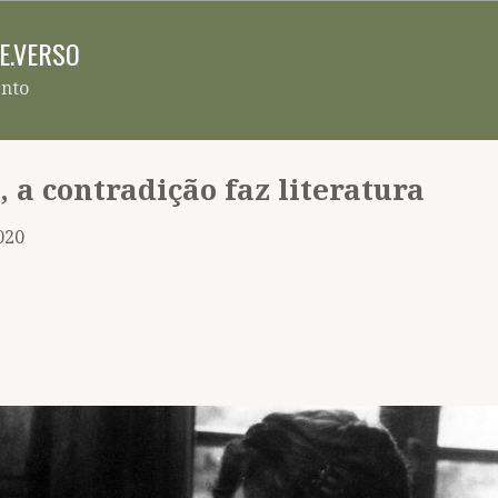
Pular para o conteúdo principal
RE.VERSO
ento
 a contradição faz literatura
2020