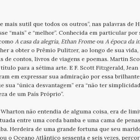
 e mais sutil que todos os outros”, nas palavras de 
sse “mais” e “melhor”. Conhecida em particular por
s como
A casa da alegria
,
Ethan Frome
ou
A época da i
her a obter o Prêmio Pulitzer, ao longo de sua vida
as de contos, livros de viagens e poemas. Martin Sc
ítulo para a sétima arte. E F. Scott Fitzgerald, Jea
am em expressar sua admiração por essa brilhante
 sua “única desvantagem” era “não ter simplicidade,
eza de um País Próprio”.
 Wharton não entendia de alguma coisa, era de limi
situada entre uma corda bamba e uma cama de penas
mba. Herdeira de uma grande fortuna que seu mari
ou o Oceano Atlântico sessenta e seis vezes, percor