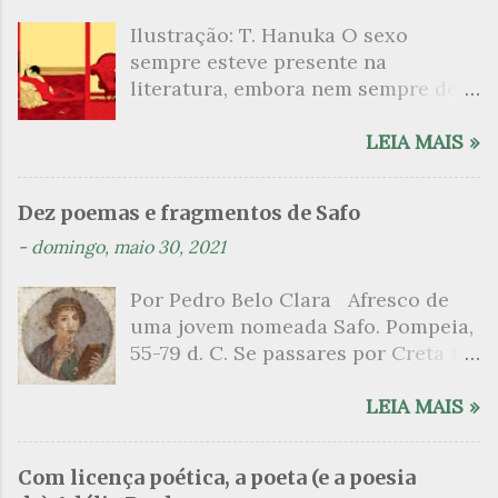
á
Ilustração: T. Hanuka O sexo
r
sempre esteve presente na
i
literatura, embora nem sempre de
o
maneira explícita. Há escritores
s
que mergulharam em sua própria
LEIA MAIS »
sexualidade como se a arte pudesse
ser campo para um exercício
Dez poemas e fragmentos de Safo
psicanalítico e findaram por revelar
-
domingo, maio 30, 2021
a partir dessa intimidade o lado
mais escuro sobre. Esta lista
Por Pedro Belo Clara Afresco de
apresenta um conjunto de livros
uma jovem nomeada Safo. Pompeia,
nos quais os escritores se
55-79 d. C. Se passares por Creta 1
desnudam, livros que dispensam o
vem ao templo sagrado, onde mais
pudor para narrar cenas de elevado
grato é o pomar de macieiras e do
LEIA MAIS »
tom. Christine Angot, até o presente
altar sobe um perfume de incenso.
uma romancista francesa quase
Aqui, onde a sombra é a das rosas,
desconhecida no Brasil embora
Com licença poética, a poeta (e a poesia
no meio dos ramos escorre a água,
tenha sido autora de um livro