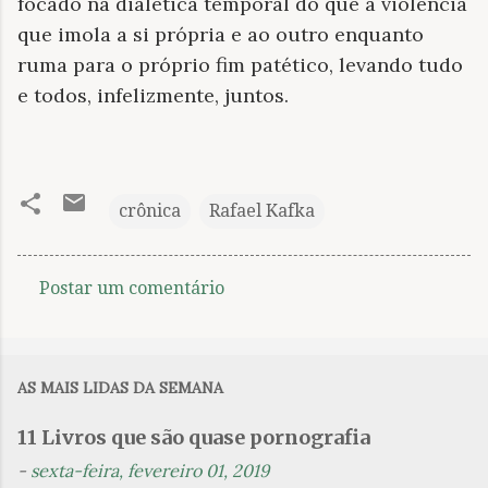
focado na dialética temporal do que a violência
que imola a si própria e ao outro enquanto
ruma para o próprio fim patético, levando tudo
e todos, infelizmente, juntos.
crônica
Rafael Kafka
Postar um comentário
C
o
m
AS MAIS LIDAS DA SEMANA
e
n
11 Livros que são quase pornografia
t
-
sexta-feira, fevereiro 01, 2019