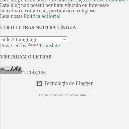
passado. Captam a história —
Este blog não possui nenhum vínculo ou interesse
mítica, mitológica e fundacional —
lucrativo e comercial, partidário e religioso.
por meio da sequência narrativa,
Leia nossa
Política editorial
interrompida por epítetos e
LER O LETRAS NOUTRA LÍNGUA
fórmulas que reiteram a posição e a
função de cada personagem e de
cada intercâmbio ritual. Aquiles é
Powered by
Translate
“o de pés velozes”, Odisseu é
“ardiloso”. O primeiro é treinado
VISITARAM O LETRAS
para a guerra e a glória; o segundo,
para a estratégia e a retórica.
12,143,136
Ambos lutam em ...
Tecnologia do Blogger
Letras in.verso e re.verso. Ano 19