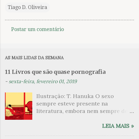
Tiago D. Oliveira
Postar um comentário
C
o
m
AS MAIS LIDAS DA SEMANA
e
n
11 Livros que são quase pornografia
t
-
sexta-feira, fevereiro 01, 2019
á
Ilustração: T. Hanuka O sexo
r
sempre esteve presente na
i
literatura, embora nem sempre de
o
maneira explícita. Há escritores
s
que mergulharam em sua própria
LEIA MAIS »
sexualidade como se a arte pudesse