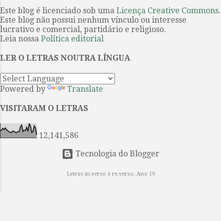
primeiro conto...
passado. Captam a história —
Este blog é licenciado sob uma
Licença Creative Commons
.
Este blog não possui nenhum vínculo ou interesse
mítica, mitológica e fundacional —
lucrativo e comercial, partidário e religioso.
por meio da sequência narrativa,
Leia nossa
Política editorial
interrompida por epítetos e
fórmulas que reiteram a posição e a
LER O LETRAS NOUTRA LÍNGUA
função de cada personagem e de
cada intercâmbio ritual. Aquiles é
Powered by
Translate
“o de pés velozes”, Odisseu é
“ardiloso”. O primeiro é treinado
VISITARAM O LETRAS
para a guerra e a glória; o segundo,
para a estratégia e a retórica.
12,141,586
Ambos lutam em ...
Tecnologia do Blogger
Letras in.verso e re.verso. Ano 19