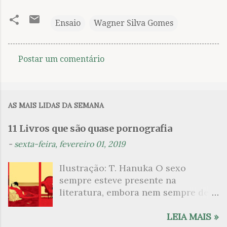
Ensaio
Wagner Silva Gomes
Postar um comentário
C
o
m
AS MAIS LIDAS DA SEMANA
e
n
11 Livros que são quase pornografia
t
-
sexta-feira, fevereiro 01, 2019
á
Ilustração: T. Hanuka O sexo
r
sempre esteve presente na
i
literatura, embora nem sempre de
o
maneira explícita. Há escritores
s
que mergulharam em sua própria
LEIA MAIS »