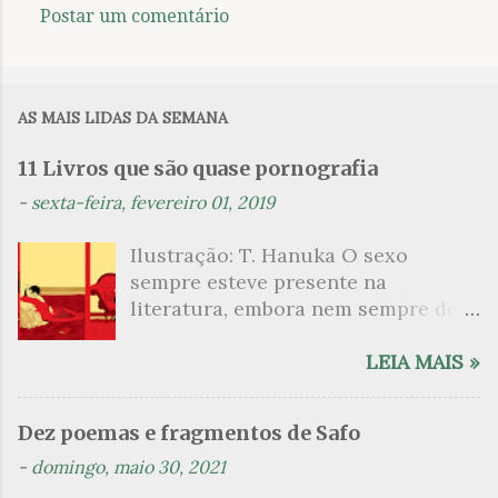
Postar um comentário
C
o
m
AS MAIS LIDAS DA SEMANA
e
n
11 Livros que são quase pornografia
t
-
sexta-feira, fevereiro 01, 2019
á
Ilustração: T. Hanuka O sexo
r
sempre esteve presente na
i
literatura, embora nem sempre de
o
maneira explícita. Há escritores
s
que mergulharam em sua própria
LEIA MAIS »
sexualidade como se a arte pudesse
ser campo para um exercício
Dez poemas e fragmentos de Safo
psicanalítico e findaram por revelar
-
domingo, maio 30, 2021
a partir dessa intimidade o lado
mais escuro sobre. Esta lista