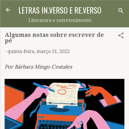
LETRAS IN.VERSO E RE.VERSO
Pular para o conteúdo principal
Literatura e entretenimento
Algumas notas sobre escrever de
pé
-
quinta-feira, março 31, 2022
Por Bárbara Mingo Costales