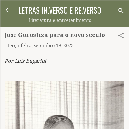
LETRAS IN.VERSO E RE.VERSO
Pular para o conteúdo principal
Literatura e entretenimento
José Gorostiza para o novo século
-
terça-feira, setembro 19, 2023
Por Luis Bugarini