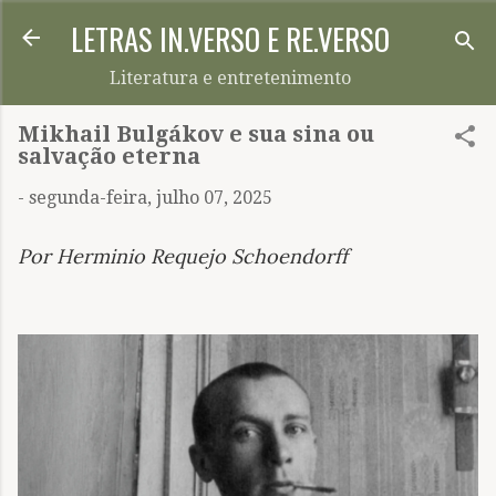
LETRAS IN.VERSO E RE.VERSO
Pular para o conteúdo principal
Literatura e entretenimento
Mikhail Bulgákov e sua sina ou
salvação eterna
-
segunda-feira, julho 07, 2025
Por Herminio Requejo Schoendorff