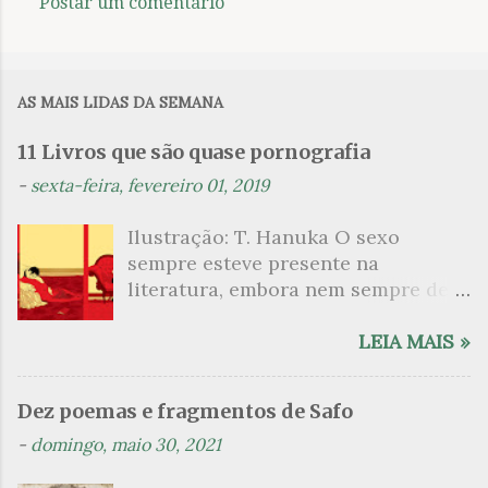
Postar um comentário
C
o
m
AS MAIS LIDAS DA SEMANA
e
n
11 Livros que são quase pornografia
t
-
sexta-feira, fevereiro 01, 2019
á
Ilustração: T. Hanuka O sexo
r
sempre esteve presente na
i
literatura, embora nem sempre de
o
maneira explícita. Há escritores
s
que mergulharam em sua própria
LEIA MAIS »
sexualidade como se a arte pudesse
ser campo para um exercício
Dez poemas e fragmentos de Safo
psicanalítico e findaram por revelar
-
domingo, maio 30, 2021
a partir dessa intimidade o lado
mais escuro sobre. Esta lista