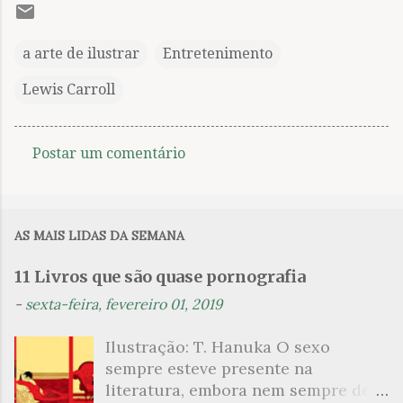
a arte de ilustrar
Entretenimento
Lewis Carroll
Postar um comentário
C
o
m
AS MAIS LIDAS DA SEMANA
e
n
11 Livros que são quase pornografia
t
-
sexta-feira, fevereiro 01, 2019
á
Ilustração: T. Hanuka O sexo
r
sempre esteve presente na
i
literatura, embora nem sempre de
o