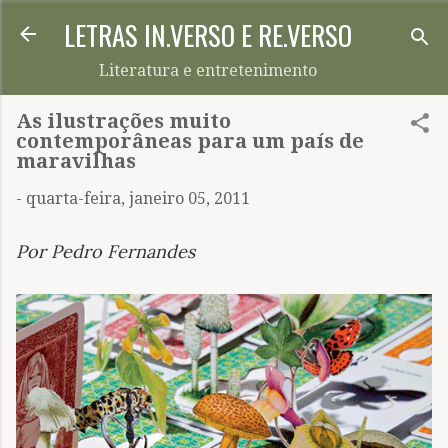
LETRAS IN.VERSO E RE.VERSO
Pular para o conteúdo principal
Literatura e entretenimento
As ilustrações muito
contemporâneas para um país de
maravilhas
-
quarta-feira, janeiro 05, 2011
Por Pedro Fernandes