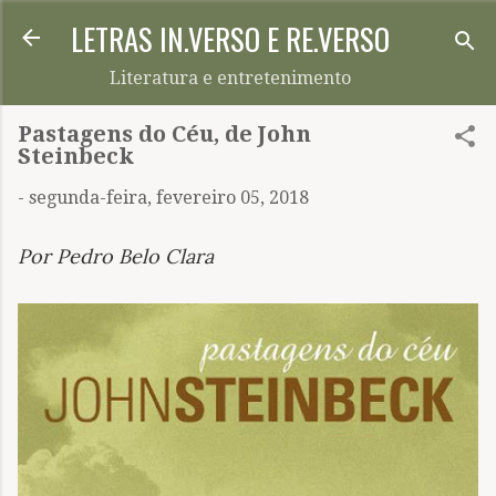
LETRAS IN.VERSO E RE.VERSO
Pular para o conteúdo principal
Literatura e entretenimento
Pastagens do Céu, de John
Steinbeck
-
segunda-feira, fevereiro 05, 2018
Por Pedro Belo Clara