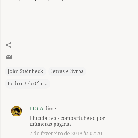
John Steinbeck
letras e livros
Pedro Belo Clara
LIGIA
disse…
C
Elucidativo - compartilhei-o por
o
inúmeras páginas.
m
7 de fevereiro de 2018 às 07:20
e