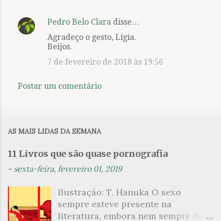
n
Pedro Belo Clara
disse…
t
Agradeço o gesto, Lígia.
á
Beijos.
r
7 de fevereiro de 2018 às 19:56
i
o
Postar um comentário
s
AS MAIS LIDAS DA SEMANA
11 Livros que são quase pornografia
-
sexta-feira, fevereiro 01, 2019
Ilustração: T. Hanuka O sexo
sempre esteve presente na
literatura, embora nem sempre de