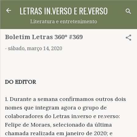
LETRAS IN.VERSO E RE.VERSO
Pular para o conteúdo principal
Literatura e entretenimento
Boletim Letras 360º #369
-
sábado, março 14, 2020
DO EDITOR
1. Durante a semana confirmamos outros dois
nomes que integram agora o grupo de
colaboradores do Letras in.verso e re.verso:
Felipe de Moraes, selecionado da última
chamada realizada em janeiro de 2020; e