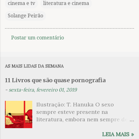
cinema e tv
literatura e cinema
Solange Peirão
Postar um comentário
C
o
m
AS MAIS LIDAS DA SEMANA
e
n
11 Livros que são quase pornografia
t
-
sexta-feira, fevereiro 01, 2019
á
Ilustração: T. Hanuka O sexo
r
sempre esteve presente na
i
literatura, embora nem sempre de
o
maneira explícita. Há escritores
s
que mergulharam em sua própria
LEIA MAIS »