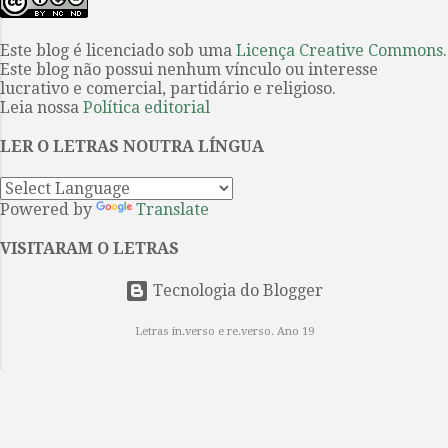
editora Hedra acompanha o
Philomel” é um conto de O mistério
anúncio da organização da Festa
de Listerdale . O filme o primeiro
Este blog é licenciado sob uma
Licença Creative Commons
.
Literária Internacional de Paraty
sobre uma obra de Agatha Christie
Este blog não possui nenhum vínculo ou interesse
(Flip) de que a poeta paulista é a
a ser produzido int...
lucrativo e comercial, partidário e religioso.
homenageada na edição do evento
Leia nossa
Política editorial
de 2026. Projeto tem fixação dos
LER O LETRAS NOUTRA LÍNGUA
textos por Ieda Lebensztayin . 1. A
poesia breve e densa de Orides
Fontela coincide com a sua obra,
Powered by
Translate
constituída por apenas cinco livros
avessos aos modismos de seu
VISITARAM O LETRAS
tempo e por isso entre os mais
Tecnologia do Blogger
singulares da poesia brasileira do
século XX. Quando se mudou...
Letras in.verso e re.verso. Ano 19