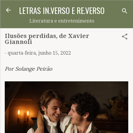
LETRAS IN.VERSO E RE.VERSO
Pular para o conteúdo principal
Literatura e entretenimento
Ilusões perdidas, de Xavier
Giannoli
-
quarta-feira, junho 15, 2022
Por Solange Peirão