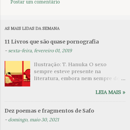
Postar um comentário
C
o
m
AS MAIS LIDAS DA SEMANA
e
n
11 Livros que são quase pornografia
t
-
sexta-feira, fevereiro 01, 2019
á
Ilustração: T. Hanuka O sexo
r
sempre esteve presente na
i
literatura, embora nem sempre de
o
maneira explícita. Há escritores
s
que mergulharam em sua própria
LEIA MAIS »
sexualidade como se a arte pudesse
ser campo para um exercício
Dez poemas e fragmentos de Safo
psicanalítico e findaram por revelar
-
domingo, maio 30, 2021
a partir dessa intimidade o lado
mais escuro sobre. Esta lista