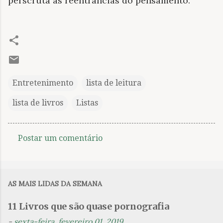
perscruta as reentrâncias do pensamento.
Entretenimento
lista de leitura
lista de livros
Listas
Postar um comentário
C
o
m
AS MAIS LIDAS DA SEMANA
e
n
11 Livros que são quase pornografia
t
-
sexta-feira, fevereiro 01, 2019