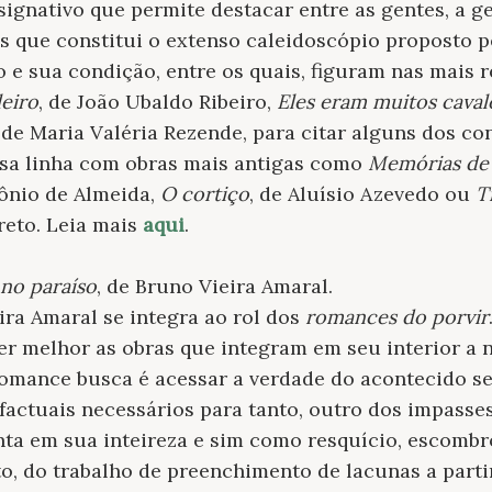
ignativo que permite destacar entre as gentes, a ge
os que constitui o extenso caleidoscópio proposto p
o e sua condição, entre os quais, figuram nas mais 
leiro
, de João Ubaldo Ribeiro,
Eles eram muitos caval
, de Maria Valéria Rezende, para citar alguns dos c
sa linha com obras mais antigas como
Memórias de
ônio de Almeida,
O cortiço
, de Aluísio Azevedo ou
T
reto. Leia mais
aqui
.
no paraíso
, de Bruno Vieira Amaral.
ira Amaral se integra ao rol dos
romances do porvir
r melhor as obras que integram em seu interior a n
omance busca é acessar a verdade do acontecido se
factuais necessários para tanto, outro dos impasse
ta em sua inteireza e sim como resquício, escombr
anto, do trabalho de preenchimento de lacunas a part