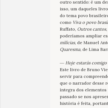
outro sentido: é um des
isso, um daqueles livr
do tema povo brasileir
como
Viva o povo brasi
Ruffato,
Outros cantos
poderíamos ampliar es
milícias
, de Manuel Ant
Quaresma
, de Lima Bar
―
Hoje estarás comigo 
Este livro de Bruno Vie
servir para compreende
que o narrador desse r
íntegra dos elementos 
passado se nos apresen
história é feita, port