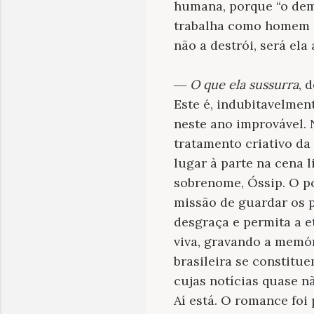
humana, porque “o dem
trabalha como homem qu
não a destrói, será ela
―
O que ela sussurra
, 
Este é, indubitavelmen
neste ano improvável.
tratamento criativo d
lugar à parte na cena 
sobrenome, Óssip. O po
missão de guardar os 
desgraça e permita a e
viva, gravando a memór
brasileira se constitu
cujas notícias quase n
Aí está. O romance foi