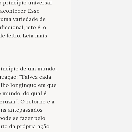
 princípio universal
acontecer. Esse
 uma variedade de
ccional, isto é, o
e feitio. Leia mais
princípio de um mundo;
rração: “Talvez cada
elho longínquo em que
o mundo, do qual é
cruzar”. O retorno e a
uns antepassados
pode se fazer pelo
duto da própria ação