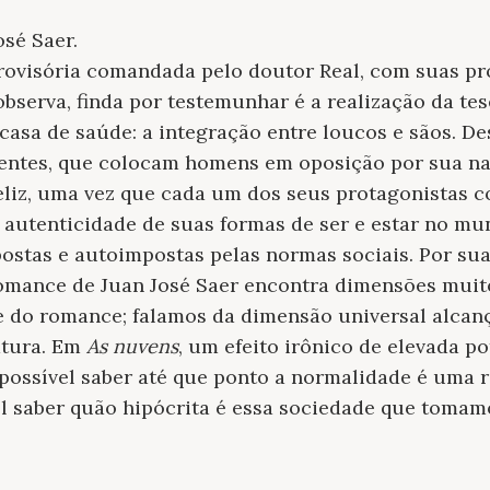
osé Saer.
ovisória comandada pelo doutor Real, com suas pró
serva, finda por testemunhar é a realização da tes
asa de saúde: a integração entre loucos e sãos. De
rrentes, que colocam homens em oposição por sua na
eliz, uma vez que cada um dos seus protagonistas 
 autenticidade de suas formas de ser e estar no mu
stas e autoimpostas pelas normas sociais. Por sua
romance de Juan José Saer encontra dimensões muit
 e do romance; falamos da dimensão universal alcan
atura. Em
As nuvens
, um efeito irônico de elevada p
possível saber até que ponto a normalidade é uma r
l saber quão hipócrita é essa sociedade que tomam