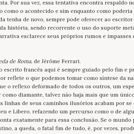
a. Por sua vez, essa tentativa encontra respaldo no
não como o acontecido e sim enquanto como poderia 
da tenha de novo, sempre pode oferecer ao escritor
a história, sendo recorrente o uso do suporte metafi
arrativa esclarece seus próprios rumos e impasses d
ueda de Roma
, de Jérôme Ferrari.
do escrito francês aqui é sempre guiado pelo fim e 
ador reflete o que podemos tomar como síntese da na
ue o reflexo deformado de todos os outros, um esp
ar como diamante, talvez não haja mais que um únic
as linhas de seus caminhos ilusórios acabam por se 
eu e Libero, refazendo um percurso como o de alg
ponta exatamente para essa conclusão. Se o mundo 
stino, a queda, o fatal fim de tudo, é, por vezes, pro