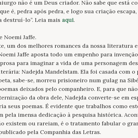
iurgo não é um Deus criador. Não sabe que está 
e é, pedra após pedra, e logo sua criação escapa, u
 a destruí-lo”. Leia mais
aqui
.
de Noemi Jaffe.
te, um dos melhores romances da nossa literatura e
 Noemi Jaffe aposta todo um empenho para invenção
a prosa para imaginar a vida de uma personagem d
literária: Nadejda Mandelstam. Ela foi casada com 
eta, sabe-se, morreu prisioneiro num gulag na Sibér
poemas deixados pelo companheiro. E, para que nã
ternização da obra dele, Nadejda converte-se em es
ia seus poemas. É evidente que trabalhos como este
em pela imensa dedicação à pesquisa histórica. Acon
ão existem ou rareiam, é o tratamento fabular o gra
 publicado pela Companhia das Letras.