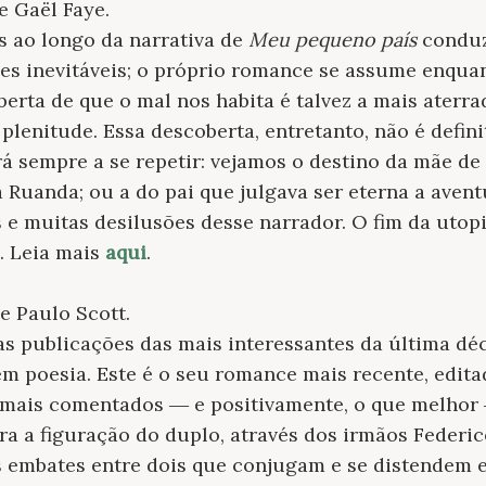
de Gaël Faye.
 ao longo da narrativa de
Meu pequeno país
conduz
des inevitáveis; o próprio romance se assume enqu
berta de que o mal nos habita é talvez a mais aterra
 plenitude. Essa descoberta, entretanto, não é defini
rá sempre a se repetir: vejamos o destino da mãe de
 Ruanda; ou a do pai que julgava ser eterna a avent
 e muitas desilusões desse narrador. O fim da utopi
e. Leia mais
aqui
.
de Paulo Scott.
 publicações das mais interessantes da última déc
 em poesia. Este é o seu romance mais recente, edit
mais comentados ― e positivamente, o que melhor 
era a figuração do duplo, através dos irmãos Federi
s embates entre dois que conjugam e se distendem e