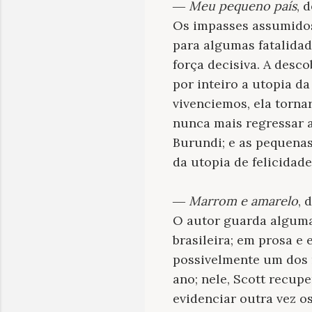
―
Meu pequeno país
, 
Os impasses assumidos
para algumas fatalida
força decisiva. A desco
por inteiro a utopia da
vivenciemos, ela torna
nunca mais regressar a
Burundi; e as pequenas
da utopia de felicidad
―
Marrom e amarelo
, 
O autor guarda algumas
brasileira; em prosa e
possivelmente um dos 
ano; nele, Scott recup
evidenciar outra vez o