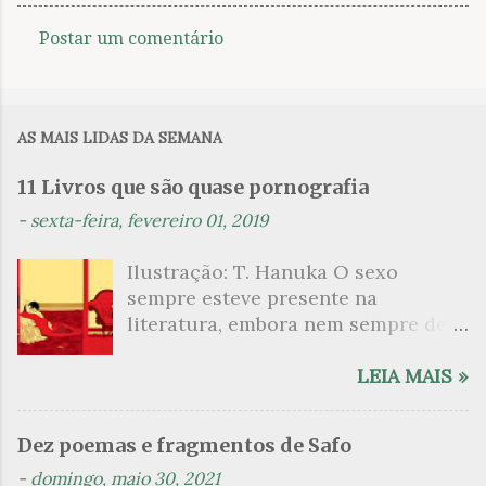
Postar um comentário
C
o
m
AS MAIS LIDAS DA SEMANA
e
n
11 Livros que são quase pornografia
t
-
sexta-feira, fevereiro 01, 2019
á
Ilustração: T. Hanuka O sexo
r
sempre esteve presente na
i
literatura, embora nem sempre de
o
maneira explícita. Há escritores
s
que mergulharam em sua própria
LEIA MAIS »
sexualidade como se a arte pudesse
ser campo para um exercício
Dez poemas e fragmentos de Safo
psicanalítico e findaram por revelar
-
domingo, maio 30, 2021
a partir dessa intimidade o lado