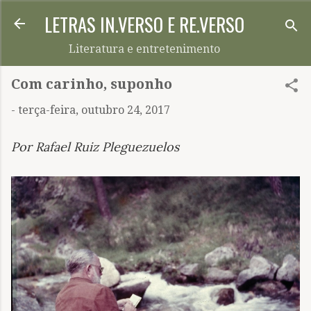
LETRAS IN.VERSO E RE.VERSO
Pular para o conteúdo principal
Literatura e entretenimento
Com carinho, suponho
-
terça-feira, outubro 24, 2017
Por Rafael Ruiz Pleguezuelos