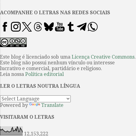
.
desliza no vale da banalidade. O
início é surpreendente e
ACOMPANHE O LETRAS NAS REDES SOCIAIS
arrematador. Nos deparamos com
Seamus confrontando colegas no
grupo de estudos, e questões
facilmente encontradas no
Twitter (não consigo chamar de
X) saltam aos nossos olhos.
Este blog é licenciado sob uma
Licença Creative Commons
.
Este blog não possui nenhum vínculo ou interesse
Acompanhar sua rotina e certo
lucrativo e comercial, partidário e religioso.
abuso que sofre é instigante, mas
Leia nossa
Política editorial
não sei dizer se é porque o
personagem assim também o é, e
LER O LETRAS NOUTRA LÍNGUA
o que é contado, ou se apenas
porque estamos no início do
Powered by
Translate
livro, dispostos a tudo que vier
pela fre...
VISITARAM O LETRAS
12,153,222