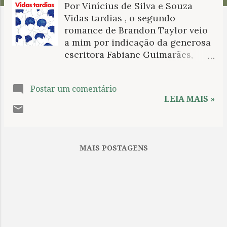
Por Vinícius de Silva e Souza
n
Vidas tardias , o segundo
s
romance de Brandon Taylor veio
a mim por indicação da generosa
escritora Fabiane Guimarães,
quando leu o esboço de um
romance no qual venho
Postar um comentário
trabalhando e apontou
LEIA MAIS »
similaridades. De fato: um grupo
de jovens, pós-graduandos,
vivendo a efervescência da
juventude entre relacionamentos
MAIS POSTAGENS
e questões profundamente
contemporâneas. No entanto,
após determinado ponto (e nem é
algo tão longe assim), Taylor
começa a demonstrar uma certa
redundância no que arquiteta
com seus personagens. Pior: