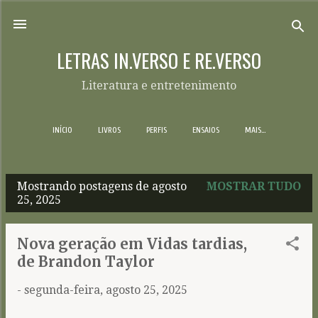
Pular para o conteúdo principal
LETRAS IN.VERSO E RE.VERSO
Literatura e entretenimento
INÍCIO
LIVROS
PERFIS
ENSAIOS
MAIS…
Mostrando postagens de agosto
MOSTRAR TUDO
P
25, 2025
o
s
Nova geração em Vidas tardias,
t
de Brandon Taylor
a
-
segunda-feira, agosto 25, 2025
g
e