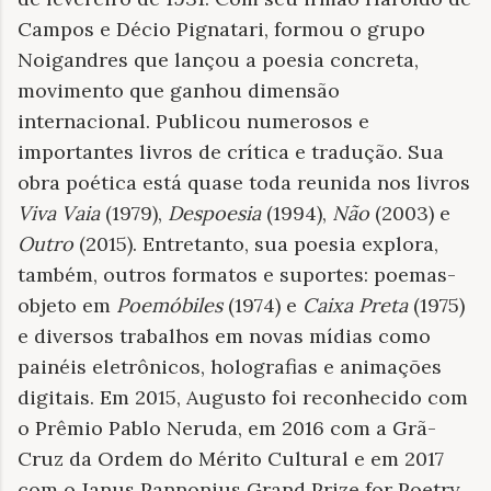
Campos e Décio Pignatari, formou o grupo
Noigandres que lançou a poesia concreta,
movimento que ganhou dimensão
internacional. Publicou numerosos e
importantes livros de crítica e tradução. Sua
obra poética está quase toda reunida nos livros
Viva Vaia
(1979),
Despoesia
(1994),
Não
(2003) e
Outro
(2015). Entretanto, sua poesia explora,
também, outros formatos e suportes: poemas-
objeto em
Poemóbiles
(1974) e
Caixa Preta
(1975)
e diversos trabalhos em novas mídias como
painéis eletrônicos, holografias e animações
digitais. Em 2015, Augusto foi reconhecido com
o Prêmio Pablo Neruda, em 2016 com a Grã-
Cruz da Ordem do Mérito Cultural e em 2017
com o Janus Pannonius Grand Prize for Poetry.