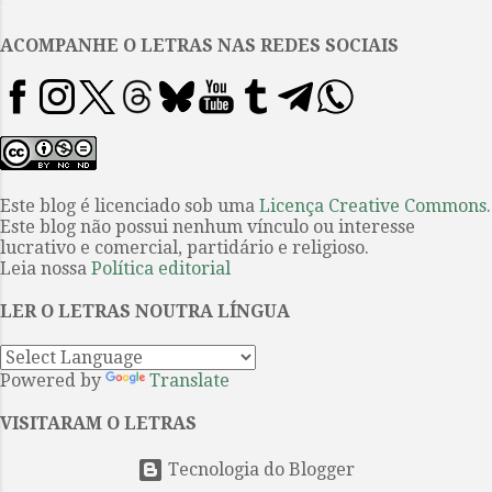
.
que fazer primeiro?” Deus,
exausto com a Criação,
ACOMPANHE O LETRAS NAS REDES SOCIAIS
ressonava. “O que fazer?”, disse
Corvo, “O que fazer primeiro?” O
ombro de Deus era a montanha
em que Corvo se sentava. “Vem”,
disse Corvo, “Vamos discutir o
assunto.” Deus deitado,
Este blog é licenciado sob uma
Licença Creative Commons
.
Este blog não possui nenhum vínculo ou interesse
boquiaberto, uma enorme
lucrativo e comercial, partidário e religioso.
carcaça. Corvo arrancou um
Leia nossa
Política editorial
pedaço e engoliu-o. “Irá o enigma
revelar-se à digestão, Por escutar
LER O LETRAS NOUTRA LÍNGUA
além do entendimento?” (Essa foi
a primeira brinca...
Powered by
Translate
VISITARAM O LETRAS
Tecnologia do Blogger