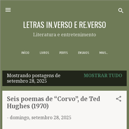
Pular para o conteúdo principal
LETRAS IN.VERSO E RE.VERSO
Literatura e entretenimento
INÍCIO
LIVROS
PERFIS
ENSAIOS
MAIS…
Mostrando postagens de
MOSTRAR TUDO
P
setembro 28, 2025
o
s
Seis poemas de “Corvo”, de Ted
t
Hughes (1970)
a
-
domingo, setembro 28, 2025
g
e