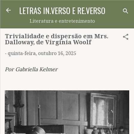
LETRAS IN.VERSO E RE.VERSO
Pular para o conteúdo principal
Literatura e entretenimento
Trivialidade e dispersão em Mrs.
Dalloway, de Virginia Woolf
-
quinta-feira, outubro 16, 2025
Por Gabriella Kelmer