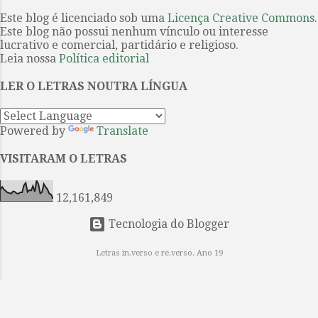
embora não obrigatória, porque os
estamos falando. A forma, a beleza,
paralelos com a epopéia grega
Este blog é licenciado sob uma
Licença Creative Commons
.
...
Este blog não possui nenhum vínculo ou interesse
servem sobretudo de base
lucrativo e comercial, partidário e religioso.
estrutural, funcionam como
Leia nossa
Política editorial
metáfora profunda – estabelecida
com ironia, humor e seriedade – do
LER O LETRAS NOUTRA LÍNGUA
heróico no homem comum na era
moderna. A idéia de um guia não
Powered by
Translate
era estranha ao próprio Joyce.
Reconhecendo a complexidade do
VISITARAM O LETRAS
livro, ele elaborou um diagrama
explicativo “para uso doméstico”...
12,161,849
Tecnologia do Blogger
Letras in.verso e re.verso. Ano 19