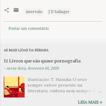
intervalo
J D Salinger
Postar um comentário
C
o
m
AS MAIS LIDAS DA SEMANA
e
n
11 Livros que são quase pornografia
t
-
sexta-feira, fevereiro 01, 2019
á
Ilustração: T. Hanuka O sexo
r
sempre esteve presente na
i
literatura, embora nem sempre de
o
maneira explícita. Há escritores
s
que mergulharam em sua própria
LEIA MAIS »