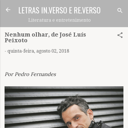
LETRAS IN.VERSO E RE.VERSO
Pular para o conteúdo principal
Literatura e entretenimento
Nenhum olhar, de José Luís
Peixoto
-
quinta-feira, agosto 02, 2018
Por Pedro Fernandes