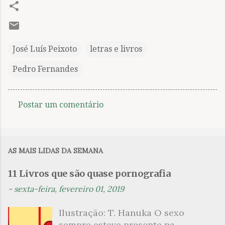
José Luís Peixoto
letras e livros
Pedro Fernandes
Postar um comentário
C
o
m
AS MAIS LIDAS DA SEMANA
e
n
11 Livros que são quase pornografia
t
-
sexta-feira, fevereiro 01, 2019
á
Ilustração: T. Hanuka O sexo
r
sempre esteve presente na