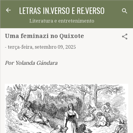
LETRAS IN.VERSO E RE.VERSO
Pular para o conteúdo principal
Literatura e entretenimento
Uma feminazi no Quixote
-
terça-feira, setembro 09, 2025
Por Yolanda Gándara