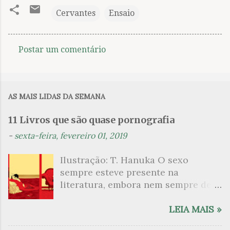
Cervantes
Ensaio
Postar um comentário
C
o
m
AS MAIS LIDAS DA SEMANA
e
n
11 Livros que são quase pornografia
t
-
sexta-feira, fevereiro 01, 2019
á
Ilustração: T. Hanuka O sexo
r
sempre esteve presente na
i
literatura, embora nem sempre de
o
maneira explícita. Há escritores
s
que mergulharam em sua própria
LEIA MAIS »
sexualidade como se a arte pudesse