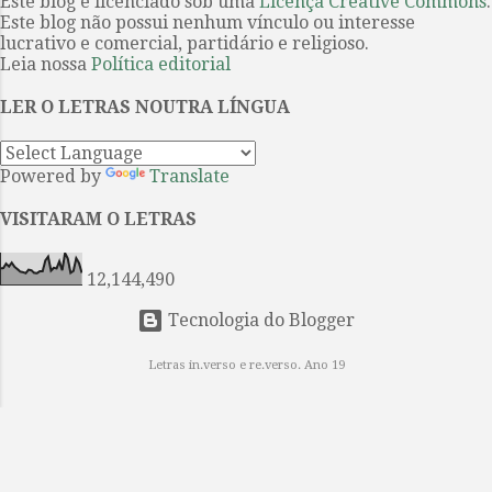
passado. Captam a história —
Este blog é licenciado sob uma
Licença Creative Commons
.
Este blog não possui nenhum vínculo ou interesse
mítica, mitológica e fundacional —
lucrativo e comercial, partidário e religioso.
por meio da sequência narrativa,
Leia nossa
Política editorial
interrompida por epítetos e
fórmulas que reiteram a posição e a
LER O LETRAS NOUTRA LÍNGUA
função de cada personagem e de
cada intercâmbio ritual. Aquiles é
Powered by
Translate
“o de pés velozes”, Odisseu é
“ardiloso”. O primeiro é treinado
VISITARAM O LETRAS
para a guerra e a glória; o segundo,
para a estratégia e a retórica.
12,144,490
Ambos lutam em ...
Tecnologia do Blogger
Letras in.verso e re.verso. Ano 19