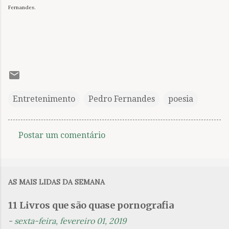
Fernandes.
Entretenimento
Pedro Fernandes
poesia
Postar um comentário
C
o
m
AS MAIS LIDAS DA SEMANA
e
n
11 Livros que são quase pornografia
t
-
sexta-feira, fevereiro 01, 2019