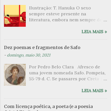
á
Ilustração: T. Hanuka O sexo
r
sempre esteve presente na
i
literatura, embora nem sempre de
o
maneira explícita. Há escritores
s
que mergulharam em sua própria
LEIA MAIS »
sexualidade como se a arte pudesse
ser campo para um exercício
Dez poemas e fragmentos de Safo
psicanalítico e findaram por revelar
-
domingo, maio 30, 2021
a partir dessa intimidade o lado
mais escuro sobre. Esta lista
Por Pedro Belo Clara Afresco de
apresenta um conjunto de livros
uma jovem nomeada Safo. Pompeia,
nos quais os escritores se
55-79 d. C. Se passares por Creta 1
desnudam, livros que dispensam o
vem ao templo sagrado, onde mais
pudor para narrar cenas de elevado
grato é o pomar de macieiras e do
LEIA MAIS »
tom. Christine Angot, até o presente
altar sobe um perfume de incenso.
uma romancista francesa quase
Aqui, onde a sombra é a das rosas,
desconhecida no Brasil embora
Com licença poética, a poeta (e a poesia
no meio dos ramos escorre a água,
tenha sido autora de um livro