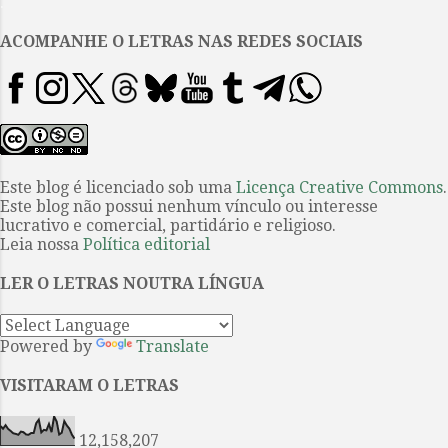
.
Obinze), A contagem dos sonhos
se debruça sobre quatro
ACOMPANHE O LETRAS NAS REDES SOCIAIS
protagonistas, todas conectadas
entre si: Chimaka, uma mulher
“bem de vida”, que vive a escrever
livros de viagem e tem sua rotina
totalmente revirada com a
pandemia da covid-19; Zikora,
Este blog é licenciado sob uma
Licença Creative Commons
.
Este blog não possui nenhum vínculo ou interesse
amiga advogada que passa por
lucrativo e comercial, partidário e religioso.
uma gravidez indesejada e um
Leia nossa
Política editorial
parto solitário; Omelogor, prima
de Chimaka, uma mulher
LER O LETRAS NOUTRA LÍNGUA
autônoma e também bem
sucedida; e por fim, Kadiatou, a
Powered by
Translate
empregad...
VISITARAM O LETRAS
12,158,207