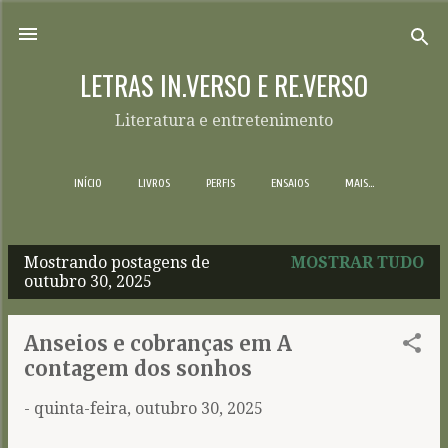
Pular para o conteúdo principal
LETRAS IN.VERSO E RE.VERSO
Literatura e entretenimento
INÍCIO
LIVROS
PERFIS
ENSAIOS
MAIS…
Mostrando postagens de
MOSTRAR TUDO
P
outubro 30, 2025
o
s
Anseios e cobranças em A
t
contagem dos sonhos
a
-
quinta-feira, outubro 30, 2025
g
e