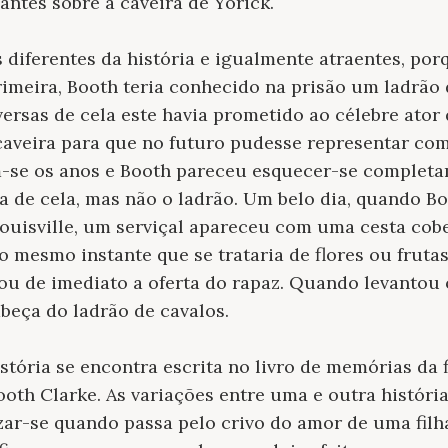
antes sobre a caveira de Yorick.
 diferentes da história e igualmente atraentes, po
rimeira, Booth teria conhecido na prisão um ladrã
ersas de cela este havia prometido ao célebre ator 
aveira para que no futuro pudesse representar com 
-se os anos e Booth pareceu esquecer-se complet
 de cela, mas não o ladrão. Um belo dia, quando Bo
uisville, um serviçal apareceu com uma cesta cob
o mesmo instante que se trataria de flores ou fruta
ou de imediato a oferta do rapaz. Quando levantou 
abeça do ladrão de cavalos.
stória se encontra escrita no livro de memórias da 
oth Clarke. As variações entre uma e outra histór
ar-se quando passa pelo crivo do amor de uma filha