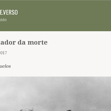
Pular para o conteúdo principal
RE.VERSO
ento
xador da morte
2017
uelos