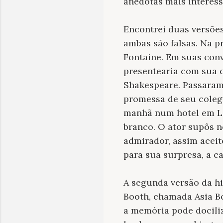
anedotas mais interess
Encontrei duas versões
ambas são falsas. Na p
Fontaine. Em suas conv
presentearia com sua c
Shakespeare. Passaram
promessa de seu colega
manhã num hotel em Lo
branco. O ator supôs n
admirador, assim aceit
para sua surpresa, a c
A segunda versão da hi
Booth, chamada Asia Bo
a memória pode dociliz