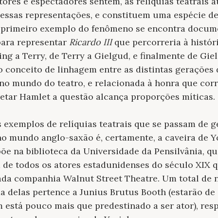
atores e espectadores sentem, as relíquias teatrais
essas representações, e constituem uma espécie de 
 primeiro exemplo do fenômeno se encontra docum
para representar
Ricardo III
que percorreria à históri
ving a Terry, de Terry a Gielgud, e finalmente de Gi
e o conceito de linhagem entre as distintas gerações
 no mundo do teatro, e relacionada à honra que co
etar Hamlet a questão alcança proporções míticas.
exemplos de relíquias teatrais que se passam de g
no mundo anglo-saxão é, certamente, a caveira de Y
põe na biblioteca da Universidade da Pensilvânia, q
a de todos os atores estadunidenses do século XIX
ada companhia Walnut Street Theatre. Um total de 
a delas pertence a Junius Brutus Booth (estarão de
 está pouco mais que predestinado a ser ator), res