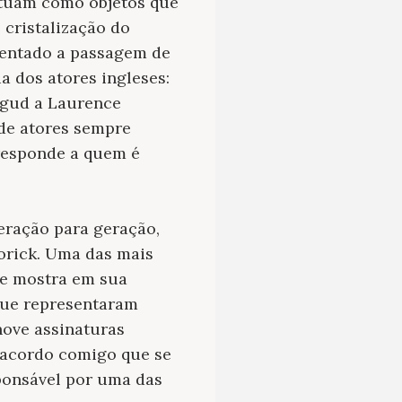
 atuam como objetos que
cristalização do
entado a passagem de
a dos atores ingleses:
elgud a Laurence
 de atores sempre
rresponde a quem é
eração para geração,
orick. Uma das mais
ue mostra em sua
 que representaram
nove assinaturas
 acordo comigo que se
ponsável por uma das