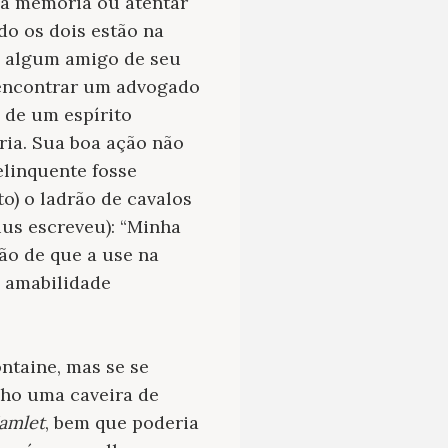
r a memória ou atentar
do os dois estão na
e algum amigo de seu
 encontrar um advogado
 de um espírito
ia. Sua boa ação não
elinquente fosse
o) o ladrão de cavalos
ius escreveu): “Minha
ão de que a use na
a amabilidade
ontaine, mas se se
lho uma caveira de
amlet
, bem que poderia