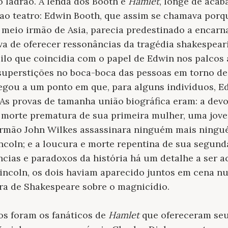
o ladrão. A lenda dos Booth e
Hamlet
, longe de acab
 ao teatro: Edwin Booth, que assim se chamava porq
 meio irmão de Asia, parecia predestinado a encarn
va de oferecer ressonâncias da tragédia shakespear
ilo que coincidia com o papel de Edwin nos palcos 
superstições no boca-boca das pessoas em torno de 
hegou a um ponto em que, para alguns indivíduos, E
s provas de tamanha união biográfica eram: a devo
 morte prematura de sua primeira mulher, uma jove
irmão John Wilkes assassinara ninguém mais ning
coln; e a loucura e morte repentina de sua segund
cias e paradoxos da história há um detalhe a ser a
Lincoln, os dois haviam aparecido juntos em cena n
bra de Shakespeare sobre o magnicídio.
os foram os fanáticos de
Hamlet
que ofereceram seu 