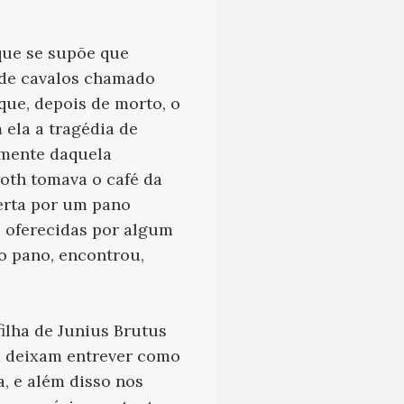
rque se supõe que
o de cavalos chamado
que, depois de morto, o
ela a tragédia de
amente daquela
oth tomava o café da
erta por um pano
s oferecidas por algum
o pano, encontrou,
filha de Junius Brutus
ia deixam entrever como
, e além disso nos