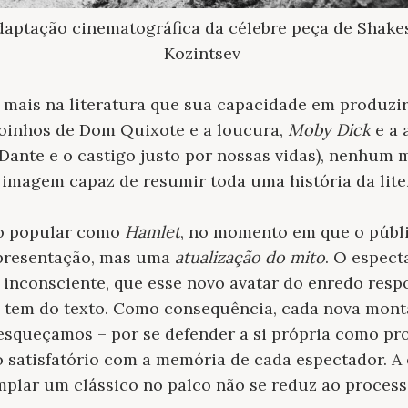
adaptação cinematográfica da célebre peça de Shake
Kozintsev
mais na literatura que sua capacidade em produzir 
oinhos de Dom Quixote e a loucura,
Moby Dick
e a 
 Dante e o castigo justo por nossas vidas), nenhum
 imagem capaz de resumir toda uma história da lite
o popular como
Hamlet
, no momento em que o públi
epresentação, mas uma
atualização do mito
. O espect
inconsciente, que esse novo avatar do enredo respo
 tem do texto. Como consequência, cada nova mont
esqueçamos – por se defender a si própria como pro
 satisfatório com a memória de cada espectador. A 
plar um clássico no palco não se reduz ao proces