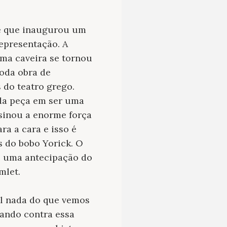
e que inaugurou um
representação. A
ma caveira se tornou
oda obra de
 do teatro grego.
da peça em ser uma
nsinou a enorme força
ra a cara e isso é
s do bobo Yorick. O
o uma antecipação do
mlet.
al nada do que vemos
ando contra essa