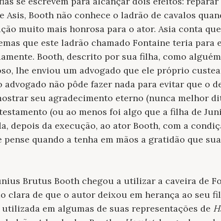
ias se escrevem para alcançar dois efeitos: repara
de Asis, Booth não conhece o ladrão de cavalos quan
ação muito mais honrosa para o ator. Asia conta qu
blemas que este ladrão chamado Fontaine teria para
amente. Booth, descrito por sua filha, como alguém
o, lhe enviou um advogado que ele próprio custear
 o advogado não pôde fazer nada para evitar que o d
ostrar seu agradecimento eterno (nunca melhor dit
testamento (ou ao menos foi algo que a filha de Jun
a, depois da execução, ao ator Booth, com a condiç
 e pense quando a tenha em mãos a gratidão que su
unius Brutus Booth chegou a utilizar a caveira de F
 clara de que o autor deixou em herança ao seu fi
o utilizada em algumas de suas representações de
H