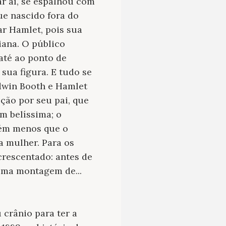
ar aí, se espalhou com
ue nascido fora do
ar Hamlet, pois sua
iana. O público
até ao ponto de
sua figura. E tudo se
dwin Booth e Hamlet
ção por seu pai, que
m belíssima; o
uém menos que o
a mulher. Para os
crescentado: antes de
uma montagem de...
crânio para ter a