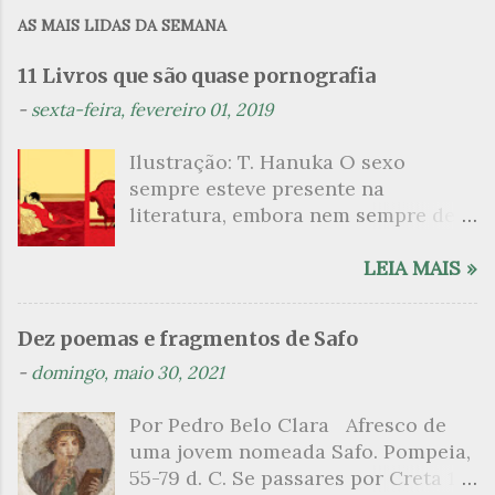
m
AS MAIS LIDAS DA SEMANA
e
n
11 Livros que são quase pornografia
t
-
sexta-feira, fevereiro 01, 2019
á
Ilustração: T. Hanuka O sexo
r
sempre esteve presente na
i
literatura, embora nem sempre de
o
maneira explícita. Há escritores
s
que mergulharam em sua própria
LEIA MAIS »
sexualidade como se a arte pudesse
ser campo para um exercício
Dez poemas e fragmentos de Safo
psicanalítico e findaram por revelar
-
domingo, maio 30, 2021
a partir dessa intimidade o lado
mais escuro sobre. Esta lista
Por Pedro Belo Clara Afresco de
apresenta um conjunto de livros
uma jovem nomeada Safo. Pompeia,
nos quais os escritores se
55-79 d. C. Se passares por Creta 1
desnudam, livros que dispensam o