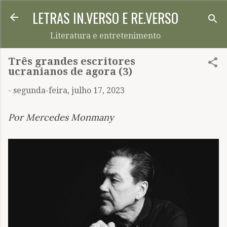
LETRAS IN.VERSO E RE.VERSO
Pular para o conteúdo principal
Literatura e entretenimento
Três grandes escritores
ucranianos de agora (3)
-
segunda-feira, julho 17, 2023
Por Mercedes Monmany