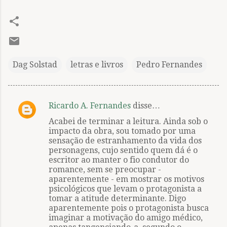
Dag Solstad
letras e livros
Pedro Fernandes
Ricardo A. Fernandes
disse…
C
Acabei de terminar a leitura. Ainda sob o
o
impacto da obra, sou tomado por uma
m
sensação de estranhamento da vida dos
personagens, cujo sentido quem dá é o
e
escritor ao manter o fio condutor do
n
romance, sem se preocupar -
aparentemente - em mostrar os motivos
t
psicológicos que levam o protagonista a
á
tomar a atitude determinante. Digo
aparentemente pois o protagonista busca
r
imaginar a motivação do amigo médico,
i