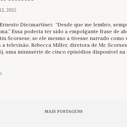
12, 2025
 Ernesto Diezmartínez “Desde que me lembro, sempre
ma.” Essa poderia ter sido a empolgante frase de ab
tin Scorsese, se ele mesmo a tivesse narrado como
 a televisão. Rebecca Miller, diretora de Mr. Scorse
), uma minissérie de cinco episódios disponível na
senta a vida e a obra do grande cineasta ítalo-ame
rente de como contar essa história, tanto dentro qu
agem. Mr. Scorsese foi concebida, desde o início, 
o
biografia tradicional, mas como um retrato pessoal
truído, pode-se dizer, a partir dos princípios do cu
neasta, roteirista e atriz Rebecca Miller retornou à
dante de Belas Artes, pintora, escultora e ilustrad
lvente colagem cinematográfica scorsesiana, constr
MAIS POSTAGENS
ersos depoimentos — de amigos...