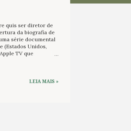
 quis ser diretor de
ertura da biografia de
 uma série documental
se (Estados Unidos,
 Apple TV que
ricano, tem uma ideia
anto fora dos sets de
não como uma
 multifacetado,
LEIA MAIS »
bismo sintético. Assim,
s suas raízes como
ora, entregando uma
uída a partir de