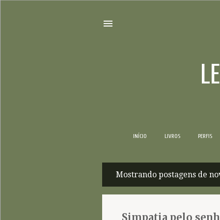
L
INÍCIO
LIVROS
PERFIS
Mostrando postagens de no
P
o
s
Simpatia pelo senh