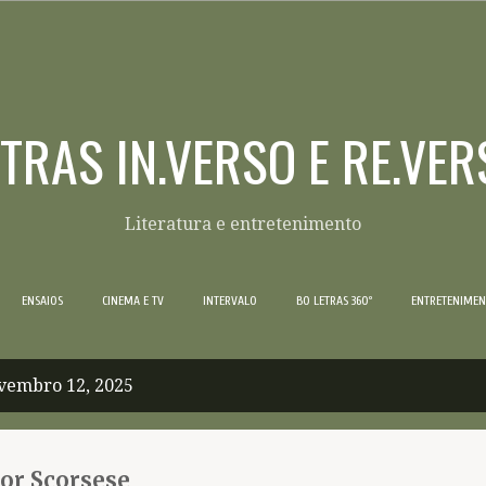
Pular para o conteúdo principal
ETRAS IN.VERSO E RE.VER
Literatura e entretenimento
ENSAIOS
CINEMA E TV
INTERVALO
BO LETRAS 360º
ENTRETENIME
vembro 12, 2025
or Scorsese