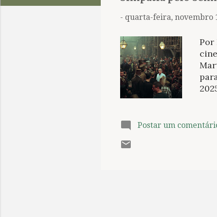
t
a
-
quarta-feira, novembro 
g
e
Por
n
cine
Mar
s
para
2025
apre
dife
film
Postar um comentári
cine
cons
a ci
estu
envo
div