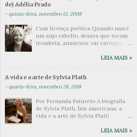
tenha sido autora de um livro
de) Adélia Prado
e no rumor das folhas vem o sono.
chamado Pourquoi le Brésil ?, tem
-
quinta-feira, novembro 13, 2008
Aqui, no prado onde todas as flores
sido lida como uma das principais
da primavera abrem e os cavalos
figuras que se filiam à tradição da
Com licença poética Quando nasci
pastam, a brisa traz um aroma de
qual faz parte nomes como o de
um anjo esbelto, desses que tocam
mel. … Vem, Cípris 2 , a fronte
Anaïs Nin. Em 1999, ela publica
trombeta, anunciou: vai carregar
cingida, e nas taças de oiro
L’Inceste , a obra pela qual sempre
bandeira. Cargo muito pesado pra
voluptuosamente entorna o claro
tem sido lembrada, por se tratar de
mulher, esta espécie ainda
LEIA MAIS »
vinho e a alegria. *** E de
uma narrativa que recupera a
envergonhada. Aceito os
súbito a madrugada de sandálias de
relação incestuosa entre um pai e
subterfúgios que me cabem, sem
oiro. *** No ramo alto, alta no
uma filha. Les Petits , outra obra
A vida e a arte de Sylvia Plath
precisar mentir. Não sou feia que
ramo mais alto, a maçã vermelha ali
sua, já inicia com uma felação sob o
-
quarta-feira, novembro 28, 2018
não possa casar, acho o Rio de
ficou esquecida. Esquecida? Não,
chuveiro que termina numa
Janeiro uma beleza e ora sim, ora
em vão tentaram colhê-la. ***
penetração anal an...
Por Fernanda Fatureto A biografia
não, creio em parto sem dor. Mas o
Vésper 3 , tu juntas tudo quanto
de Sylvia Plath, Ísis americana: a
que sinto escrevo. Cumpro a sina.
dispersa a luminosa aurora, trazes
vida e a arte de Sylvia Plath
Inauguro linhagens, fundo reinos —
a ovelha, trazes a cabra, só à mãe
(Bertrand Brasil, 2015), de Carl
dor não é amargura. Minha tristeza
não trazes a filha. *** Desejo e
Rollyson, compreende toda a vida
LEIA MAIS »
não tem pedigree, já a minha
ardo. *** ...