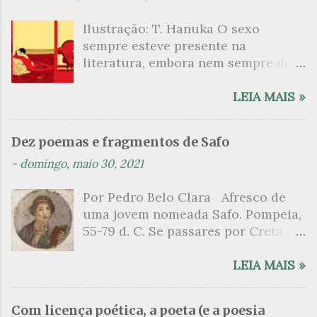
Ilustração: T. Hanuka O sexo
sempre esteve presente na
literatura, embora nem sempre de
maneira explícita. Há escritores
que mergulharam em sua própria
LEIA MAIS »
sexualidade como se a arte pudesse
ser campo para um exercício
Dez poemas e fragmentos de Safo
psicanalítico e findaram por revelar
-
domingo, maio 30, 2021
a partir dessa intimidade o lado
mais escuro sobre. Esta lista
Por Pedro Belo Clara Afresco de
apresenta um conjunto de livros
uma jovem nomeada Safo. Pompeia,
nos quais os escritores se
55-79 d. C. Se passares por Creta 1
desnudam, livros que dispensam o
vem ao templo sagrado, onde mais
pudor para narrar cenas de elevado
grato é o pomar de macieiras e do
LEIA MAIS »
tom. Christine Angot, até o presente
altar sobe um perfume de incenso.
uma romancista francesa quase
Aqui, onde a sombra é a das rosas,
desconhecida no Brasil embora
Com licença poética, a poeta (e a poesia
no meio dos ramos escorre a água,