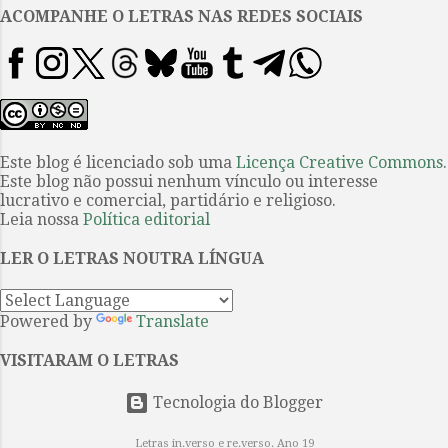
claro[...]” O romance Feito bestas
ACOMPANHE O LETRAS NAS REDES SOCIAIS
, de Violaine Bérot, discorre sobre
uma triste temática sempre atual,
mas tem algumas realizações que
poderiam ter melhor exploração
para garantir aproveitamento
convincente e adequado para o
Este blog é licenciado sob uma
Licença Creative Commons
.
Este blog não possui nenhum vínculo ou interesse
excelente conteúdo que se tem
lucrativo e comercial, partidário e religioso.
em mãos. A história, registre-se, é
Leia nossa
Política editorial
ambientada nos Pirineus quando
uma menina com
LER O LETRAS NOUTRA LÍNGUA
aproximadamente seis anos de
idade fora enc...
Powered by
Translate
VISITARAM O LETRAS
Tecnologia do Blogger
Letras in.verso e re.verso. Ano 19