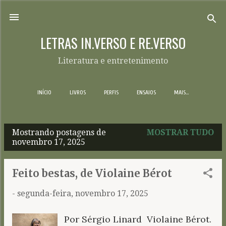
Pular para o conteúdo principal
LETRAS IN.VERSO E RE.VERSO
Literatura e entretenimento
INÍCIO
LIVROS
PERFIS
ENSAIOS
MAIS…
Mostrando postagens de
MOSTRAR TUDO
P
novembro 17, 2025
o
s
Feito bestas, de Violaine Bérot
t
-
segunda-feira, novembro 17, 2025
a
g
Por Sérgio Linard Violaine Bérot.
e