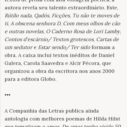
autora revela seu talento extraordinário. Este,
Rútilo nada
,
Qadós
,
Ficções
,
Tu não te moves de
ti
,
A obscena senhora D
,
Com meus olhos de cão
e outras novelas
,
O Caderno Rosa de Lori Lamby
,
Contos d'escárnio/ Textos grotescos
,
Cartas de
um sedutor
e
Estar sendo/ Ter sido
formam a
obra. A caixa inclui textos inéditos de Daniel
Galera, Carola Saavedra e Alcir Pécora, que
organizou a obra da escritora nos anos 2000
para a editora Globo.
•••
A Companhia das Letras publica ainda
antologia com melhores poemas de Hilda Hilst
que tematizam o amor.
De amor tenho vivido.50