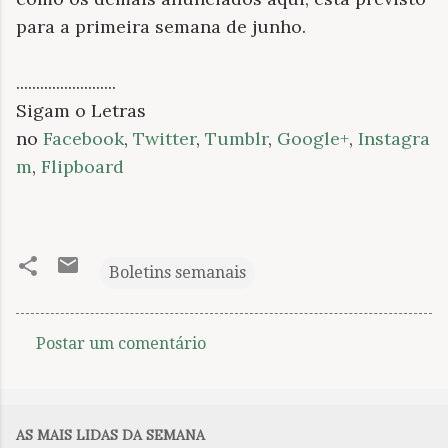
para a primeira semana de junho.
.........................
Sigam o Letras
no
Facebook
,
Twitter
,
Tumblr
,
Google+
,
Instagra
m
,
Flipboard
Boletins semanais
Postar um comentário
C
o
m
AS MAIS LIDAS DA SEMANA
e