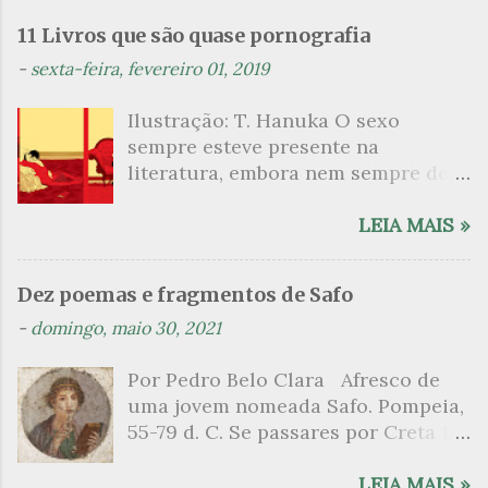
n
11 Livros que são quase pornografia
t
-
sexta-feira, fevereiro 01, 2019
á
Ilustração: T. Hanuka O sexo
r
sempre esteve presente na
i
literatura, embora nem sempre de
o
maneira explícita. Há escritores
s
que mergulharam em sua própria
LEIA MAIS »
sexualidade como se a arte pudesse
ser campo para um exercício
Dez poemas e fragmentos de Safo
psicanalítico e findaram por revelar
-
domingo, maio 30, 2021
a partir dessa intimidade o lado
mais escuro sobre. Esta lista
Por Pedro Belo Clara Afresco de
apresenta um conjunto de livros
uma jovem nomeada Safo. Pompeia,
nos quais os escritores se
55-79 d. C. Se passares por Creta 1
desnudam, livros que dispensam o
vem ao templo sagrado, onde mais
pudor para narrar cenas de elevado
grato é o pomar de macieiras e do
LEIA MAIS »
tom. Christine Angot, até o presente