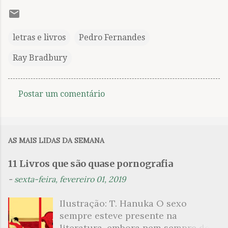
letras e livros
Pedro Fernandes
Ray Bradbury
Postar um comentário
C
o
m
AS MAIS LIDAS DA SEMANA
e
n
11 Livros que são quase pornografia
t
-
sexta-feira, fevereiro 01, 2019
á
Ilustração: T. Hanuka O sexo
r
sempre esteve presente na
i
literatura, embora nem sempre de