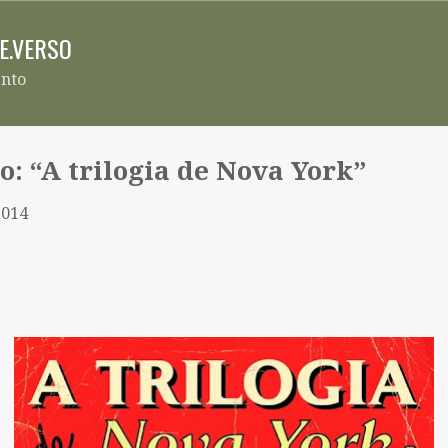
Pular para o conteúdo principal
RE.VERSO
ento
o: “A trilogia de Nova York”
2014