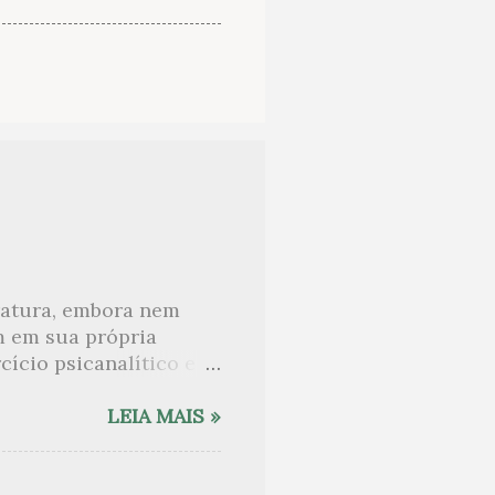
eratura, embora nem
m em sua própria
ício psicanalítico e
curo sobre. Esta lista
desnudam, livros que
LEIA MAIS »
ne Angot, até o
rasil embora tenha