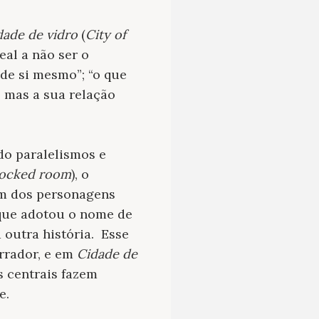
dade de vidro
(
City of
eal a não ser o
de si mesmo”; “o que
, mas a sua relação
ndo paralelismos e
locked room
), o
um dos personagens
 que adotou o nome de
outra história. Esse
rrador, e em
Cidade de
s centrais fazem
e.