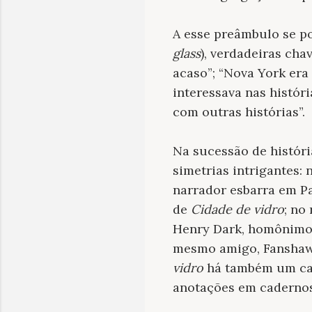
A esse preâmbulo se po
glass
), verdadeiras cha
acaso”; “Nova York era
interessava nas histór
com outras histórias”.
Na sucessão de históri
simetrias intrigantes: 
narrador esbarra em P
de
Cidade de vidro
; no
Henry Dark, homônimo 
mesmo amigo, Fanshawe
vidro
há também um ca
anotações em cadernos)