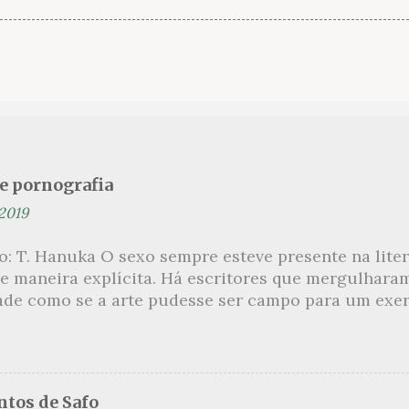
se pornografia
 2019
ão: T. Hanuka O sexo sempre esteve presente na lit
e maneira explícita. Há escritores que mergulhara
ade como se a arte pudesse ser campo para um exerc
por revelar a partir dessa intimidade o lado mais es
 um conjunto de livros nos quais os escritores se 
m o pudor para narrar cenas de elevado tom. Christi
 uma romancista francesa quase desconhecida no B
tos de Safo