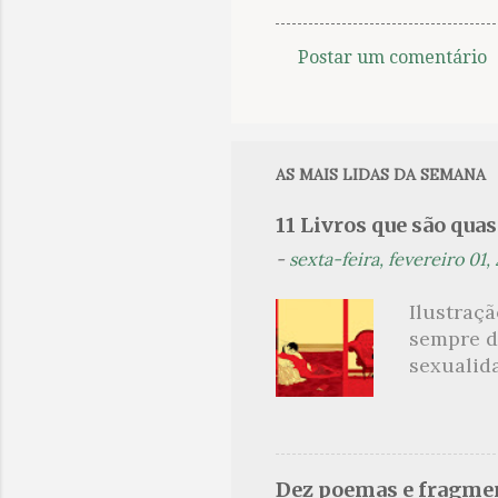
Postar um comentário
C
o
m
e
AS MAIS LIDAS DA SEMANA
n
11 Livros que são qua
t
-
sexta-feira, fevereiro 01,
á
r
Ilustraç
i
sempre d
o
sexualid
findaram 
s
apresenta
dispensa
presente
Dez poemas e fragmen