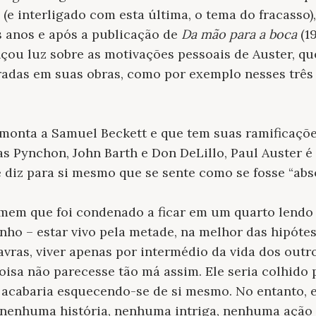
(e interligado com esta última, o tema do fracasso),
s anos e após a publicação de
Da mão para a boca
(19
nçou luz sobre as motivações pessoais de Auster, 
radas em suas obras, como por exemplo nesses trê
onta a Samuel Beckett e que tem suas ramificaçõ
as Pynchon, John Barth e Don DeLillo, Paul Auster 
 diz para si mesmo que se sente como se fosse “ab
em que foi condenado a ficar em um quarto lendo u
ranho – estar vivo pela metade, na melhor das hipóte
vras, viver apenas por intermédio da vida dos outro
coisa não parecesse tão má assim. Ele seria colhido 
 acabaria esquecendo-se de si mesmo. No entanto, e
 nenhuma história, nenhuma intriga, nenhuma ação