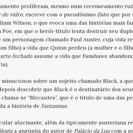
hamento proliferam, mesmo num recenseamento rud
 de vidro
, escreve com o pseudônimo (fato que por 
liam Wilson, o que evoca uma das histórias mais fa
an Poe, em que o herói-título tenta destruir seu du
 um personagem chamado Paul Auster, cuja vida re
 um filho) a vida que Quinn perdeu (a mulher e o fil
arto fechado
assume a vida que Fanshawe abandonou
ia).
s minuciosos sobre um sujeito chamado Black, a que
depois descobrir que Black é o destinatário dos seu
chama-se “Blecautes”, que é o título de uma das pe
da a história de
Fantasmas
.
cular alucinante, além da tipicamente austeriana r
ilogia
a angústia do autor de
Palácio da Lua
com a pa