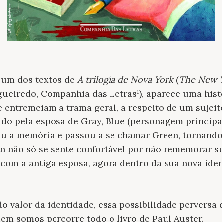
, um dos textos de
A trilogia de Nova York
(
The New Y
ueiredo, Companhia das Letras¹), aparece uma hist
e entremeiam a trama geral, a respeito de um suje
do pela esposa de Gray, Blue (personagem principal
eu a memória e passou a se chamar Green, tornand
n não só se sente confortável por não rememorar su
com a antiga esposa, agora dentro da sua nova iden
o valor da identidade, essa possibilidade perversa
em somos percorre todo o livro de Paul Auster.