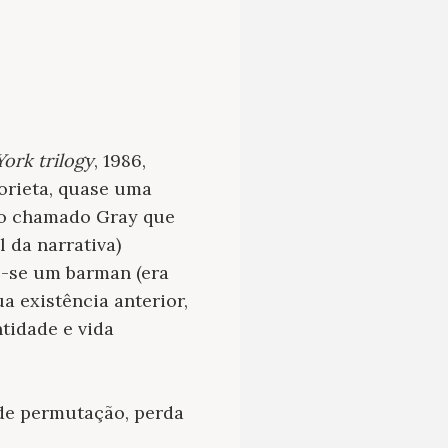
ork trilogy
, 1986,
orieta, quase uma
ito chamado Gray que
 da narrativa)
o-se um barman (era
a existência anterior,
tidade e vida
 de permutação, perda