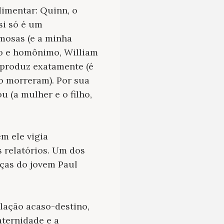
imentar: Quinn, o
si só é um
mosas (e a minha
plo e homônimo, William
produz exatamente (é
ho morreram). Por sua
 (a mulher e o filho,
m ele vigia
s relatórios. Um dos
ças do jovem Paul
elação acaso-destino,
ternidade e a