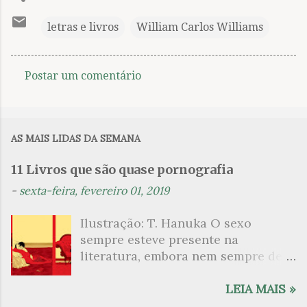
letras e livros
William Carlos Williams
Postar um comentário
C
o
m
AS MAIS LIDAS DA SEMANA
e
n
11 Livros que são quase pornografia
t
-
sexta-feira, fevereiro 01, 2019
á
Ilustração: T. Hanuka O sexo
r
sempre esteve presente na
i
literatura, embora nem sempre de
o
maneira explícita. Há escritores
s
que mergulharam em sua própria
LEIA MAIS »
sexualidade como se a arte pudesse