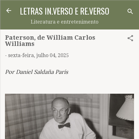
LETRAS IN.VERSO E RE.VERSO
Pular para o conteúdo principal
Literatura e entretenimento
Paterson, de William Carlos
Williams
-
sexta-feira, julho 04, 2025
Por Daniel Saldaña París