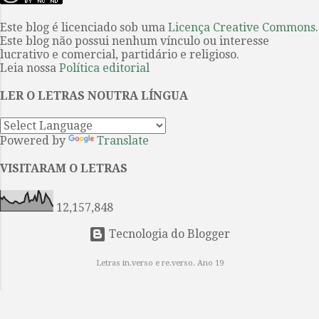
anúncio da organização da Festa
de Listerdale . O filme o primeiro
Este blog é licenciado sob uma
Licença Creative Commons
.
Literária Internacional de Paraty
sobre uma obra de Agatha Christie
Este blog não possui nenhum vínculo ou interesse
(Flip) de que a poeta paulista é a
a ser produzido int...
lucrativo e comercial, partidário e religioso.
homenageada na edição do evento
Leia nossa
Política editorial
de 2026. Projeto tem fixação dos
LER O LETRAS NOUTRA LÍNGUA
textos por Ieda Lebensztayin . 1. A
poesia breve e densa de Orides
Fontela coincide com a sua obra,
Powered by
Translate
constituída por apenas cinco livros
avessos aos modismos de seu
VISITARAM O LETRAS
tempo e por isso entre os mais
singulares da poesia brasileira do
12,157,848
século XX. Quando se mudou...
Tecnologia do Blogger
Letras in.verso e re.verso. Ano 19